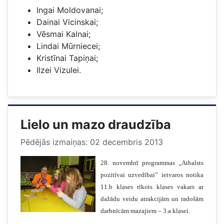
Ingai Moldovanai;
Dainai Vicinskai;
Vēsmai Kalnai;
Lindai Mūrniecei;
Kristīnai Tapiņai;
Ilzei Vizulei.
Lielo un mazo draudzība
Pēdējās izmaiņas: 02 decembris 2013
28. novembrī programmas „Atbalsts
pozitīvai uzvedībai” ietvaros notika
11.b klases rīkots klases vakars ar
dažādu veidu atrakcijām un radošām
darbnīcām mazajiem – 3.a klasei.