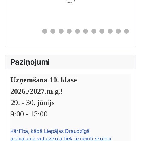
0
Paziņojumi
Uzņemšana 10. klasē
2026./2027.m.g.!
29. - 30. jūnijs
9:00 - 13:00
Kārtība, kādā Liepājas Draudzīgā
aicinājuma vidusskolā tiek uzņemti skolēni