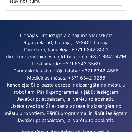
Nav notikumu
Liepājas Draudzīgā aicinājuma vidusskola
Rīgas iela 50, Liepāja, LV-3401, Latvija
Direktore, kanceleja: +371 6342 3551
direktores vietnieces izglītības jomā: +371 6342 4716
Uzskaitvede: +371 6342 3569
Pamatskolas skolotāju istaba: +371 6342 4668
Medicīnas māsas: +371 6342 0266
Kanceleja:
Šī e-pasta adrese ir aizsargāta no mēstuļu
robotiem. Pārlūkprogrammai ir jābūt ieslēgtam
JavaScript atbalstam, lai varētu to apskatīt.
,
Uzskaitvedība:
Šī e-pasta adrese ir aizsargāta no
mēstuļu robotiem. Pārlūkprogrammai ir jābūt ieslēgtam
JavaScript atbalstam, lai varētu to apskatīt.