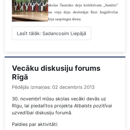
skolas Tautisko deju kolektīvam „Jumītis”
un viņu deju skolotājai Ilzei Jurgilēvičai
bija saspringta diena.
Lasīt tālāk: Sadancosim Liepājā
Vecāku diskusiju forums
Rīgā
Pēdējās izmaiņas: 02 decembris 2013
30. novembrī mūsu skolas vecāki devās uz
Rīgu, lai piedalītos projekta
Atbalsts pozitīvai
uzvedībai
diskusiju forumā.
Paldies par aktivitāti: