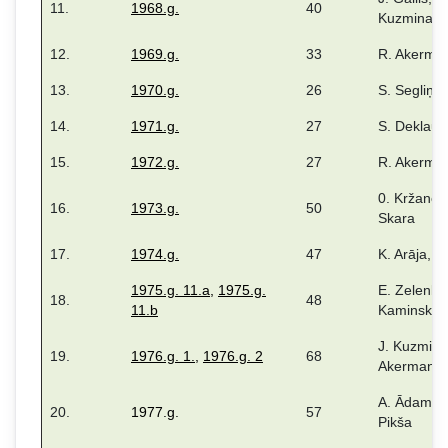
11.
1968.g.
40
Kuzmina
12.
1969.g.
33
R. Akerman
13.
1970.g.
26
S. Segliņa
14.
1971.g.
27
S. Deklaua
15.
1972.g.
27
R. Akerman
0. Kržanovi
16.
1973.g.
50
Skara
17.
1974.g.
47
K. Arāja, I
1975.g. 11.a
,
1975.g.
E. Zelenka
18.
48
11.b
Kaminska
J. Kuzmina
19.
1976.g. 1.
,
1976.g. 2
68
Akermanis
A. Ādama,
20.
1977.g.
57
Pikša