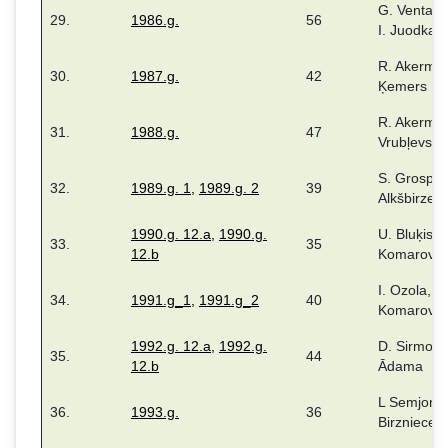
G. Ventask
29.
1986.g.
56
I. Juodka
R. Akerman
30.
1987.g.
42
Ķemers
R. Akerman
31.
1988.g.
47
Vrubļevska
S. Grospiņa
32.
1989.g. 1
,
1989.g. 2
39
Alkšbirze
1990.g. 12.a
,
1990.g.
U. Bluķis, 
33.
35
12.b
Komarova
I. Ozola, V.
34.
1991.g_1
,
1991.g_2
40
Komarovs.
1992.g. 12.a
,
1992.g.
D. Sirmovič
35.
44
12.b
Ādama
L Semjonov
36.
1993.g.
36
Birzniece