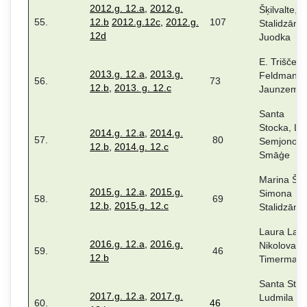
2012.g. 12.a
,
2012.g.
Šķilvalte, S
55.
12.b
2012.g.12c
,
2012.g.
107
Stalidzāne,
12d
Juodka
E. Triščenk
2013.g. 12.a
,
2013.g.
Feldmane,
56.
73
12.b
,
2013. g. 12.c
Jaunzeme
Santa
Stocka, Lu
2014.g. 12.a
,
2014.g.
57.
80
Semjonova
12.b,
2014.g. 12.c
Smāģe
Marina Šķil
2015.g. 12.a
,
2015.g.
Simona
58.
69
12.b
,
20
15.g.
12.c
Stalidzāne
Laura Laub
2016.g. 12.a,
2016.g.
Nikolova, 
59.
46
12.b
Timermani
Santa Stoc
2017.g. 12.a
,
2017.g.
Ludmila
60.
46