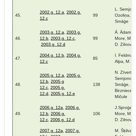
L. Semjono
2002.g. 12.a
,
2002.g.
45.
99
Ozoliņa, D.
12.c
Smāģe
2003.g. 12.a
,
2003.g.
Ā. Ādama. 
46.
12.b
,
2003.g. 12.c
,
99
More, M. 
2003.g. 12.d
D. Zilnovs
2004.g. 12.b
,
2004.g.
I. Feldman
47.
85
12.c
Alpa, M. Šķ
N. Zīverts,
2005.g. 12.a
,
2005.g.
Semjonova
12.b
,
2005.g
48.
138
Smāģe, J.
12.c
,
2005.g.
Birzniece, 
12.d
,
2005.g. 12.e
Mičule
2006.g. 12a
,
2006.g.
J.Sproģe, 
49.
12.b
,
2006.g.
106
More, M. 
12.c
,
2006.g. 12.d
D. Zilnovs
2007.g. 12a
,
2007.g.
M. Šķilvalte