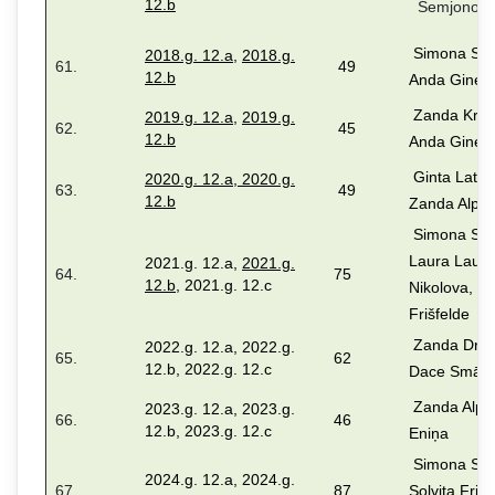
12.b
Semjonov
Simona Stal
2018.g. 12.a
,
2018.g.
61.
49
12.b
Anda Gineit
Zanda Krūm
2019.g. 12.a
,
2019.g.
62.
45
12.b
Anda Gineit
Ginta Latiša
2020.g. 12.a
,
2020.g.
63.
49
12.b
Zanda Alpa
Simona Stal
Laura Laube
2021.g. 12.a,
2021.g.
64.
75
12.b
, 2021.g. 12.c
Nikolova, So
Frišfelde
Zanda Drei
2022.g. 12.a, 2022.g.
65.
62
12.b, 2022.g. 12.c
Dace Smāģ
Zanda Alpa,
2023.g. 12.a, 2023.g.
66.
46
12.b, 2023.g. 12.c
Eniņa
Simona Stal
2024.g. 12.a, 2024.g.
67.
87
Solvita Frišf