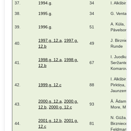
37.
1994.g.
34
I. Alkšbirze
38.
1995.g.
34
G. Ventask
A. Kūla, M.
39.
1996.g.
51
Pāvelsone
1997.g. 12.a
,
1997.g.
J. Birzniec
40.
49
12.b
Runde
I. Juodka, I
1998.g. 12.a
,
1998.g.
41.
67
Seržante, 
12.b
Komarova
I. Alkšbirze,
42.
1999.g. 12.c
88
Pirktiņa, D.
Jaunzeme
2000.g. 12.a
,
2000.g.
Ā. Ādama, 
43.
93
12.b
,
2000.g. 12.c
More, M. 
N. Gūža, J
2001.g. 12.b
,
2001.g.
44.
81
Birzniece, I
12.c
Feldmane