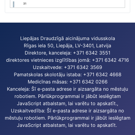
31
Liepājas Draudzīgā aicinājuma vidusskola
Rīgas iela 50, Liepāja, LV-3401, Latvija
Direktore, kanceleja: +371 6342 3551
direktores vietnieces izglītības jomā: +371 6342 4716
Uzskaitvede: +371 6342 3569
Pamatskolas skolotāju istaba: +371 6342 4668
Medicīnas māsas: +371 6342 0266
Kanceleja:
Šī e-pasta adrese ir aizsargāta no mēstuļu
robotiem. Pārlūkprogrammai ir jābūt ieslēgtam
JavaScript atbalstam, lai varētu to apskatīt.
,
Uzskaitvedība:
Šī e-pasta adrese ir aizsargāta no
mēstuļu robotiem. Pārlūkprogrammai ir jābūt ieslēgtam
JavaScript atbalstam, lai varētu to apskatīt.