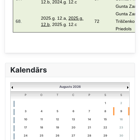
12.b, 2024.g. 12.c
Gunta Zara
Gunta Zara,
2025.g. 12.a,
2025.g.
68.
72
Triščenko, V
12.b
, 2025.g. 12.c
Priedols
Kalendārs
Augusts 2026
P
O
T
C
P
S
S
1
2
3
4
5
6
7
8
9
10
11
12
13
14
15
16
17
18
19
20
21
22
23
24
25
26
27
28
29
30