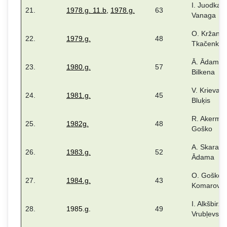
I. Juodka, 
21.
1978.g. 11.b
,
1978.g.
63
Vanaga
O. Kržanov
22.
1979.g.
48
Tkačenko
Ā. Ādama, 
23.
1980.g.
57
Bilkena
V. Krieva, 
24.
1981.g.
45
Bluķis
R. Akerman
25.
1982g.
48
Goško
A. Skara, Ā
26.
1983.g.
52
Ādama
O. Goško, 
27.
1984.g.
43
Komarova
I. Alkšbirze
28.
1985.g.
49
Vrubļevska