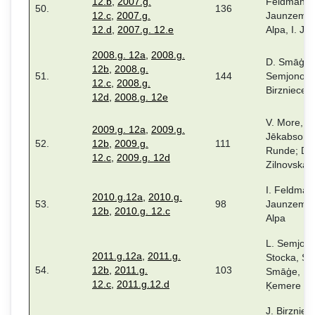
12.b
,
2007.g.
Feldmane,
50.
136
12.c
,
2007.g.
Jaunzeme,
12.d
,
2007.g. 12.e
Alpa, I. Ju
2008.g. 12a
,
2008.g.
D. Smāģe, 
12b
,
2008.g.
51.
144
Semjonova,
12.c
,
2008.g.
Birzniece,
12d
,
2008.g. 12e
V. More, M
2009.g. 12a
,
2009.g.
Jēkabsone
52.
12b
,
2009.g.
111
Runde; D.
12.c
,
2009.g. 12d
Zilnovska
I. Feldman
2010.g.12a
,
2010.g.
53.
98
Jaunzeme,
12b
,
2010.g. 12.c
Alpa
L. Semjono
2011.g.12a
,
2011.g.
Stocka, S.
54.
12b
,
2011.g.
103
Smāģe, R.
12.c
,
2011.g.12.d
Ķemere
J. Birzniec