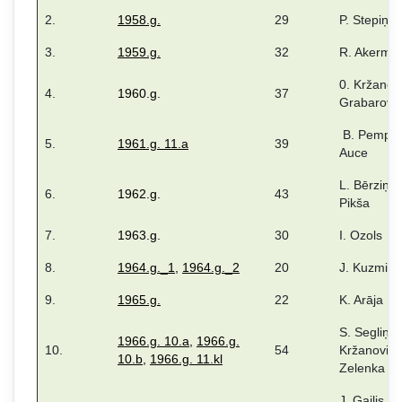
2.
1958.g.
29
P. Stepiņš
3.
1959.g.
32
R. Akerman
0. Kržanovi
4.
1960.g.
37
Grabarova
B. Pemper
5.
1961.g. 11.a
39
Auce
L. Bērziņa,
6.
1962.g.
43
Pikša
7.
1963.g.
30
I. Ozols
8.
1964.g._1
,
1964.g._2
20
J. Kuzmina
9.
1965.g.
22
K. Arāja
S. Segliņa,
1966.g. 10.a
,
1966.g.
10.
54
Kržanoviča
10.b
,
1966.g. 11.kl
Zelenka
J. Gailis, J.