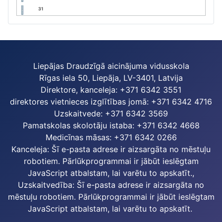
31
Liepājas Draudzīgā aicinājuma vidusskola
Rīgas iela 50, Liepāja, LV-3401, Latvija
Direktore, kanceleja: +371 6342 3551
direktores vietnieces izglītības jomā: +371 6342 4716
Uzskaitvede: +371 6342 3569
Pamatskolas skolotāju istaba: +371 6342 4668
Medicīnas māsas: +371 6342 0266
Kanceleja:
Šī e-pasta adrese ir aizsargāta no mēstuļu
robotiem. Pārlūkprogrammai ir jābūt ieslēgtam
JavaScript atbalstam, lai varētu to apskatīt.
,
Uzskaitvedība:
Šī e-pasta adrese ir aizsargāta no
mēstuļu robotiem. Pārlūkprogrammai ir jābūt ieslēgtam
JavaScript atbalstam, lai varētu to apskatīt.