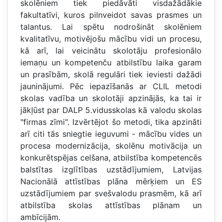
skolēniem tiek piedāvāti visdažādākie
fakultatīvi, kuros pilnveidot savas prasmes un
talantus. Lai spētu nodrošināt skolēniem
kvalitatīvu, motivējošu mācību vidi un procesu,
kā arī, lai veicinātu skolotāju profesionālo
iemaņu un kompetenču atbilstību laika garam
un prasībām, skolā regulāri tiek ieviesti dažādi
jauninājumi. Pēc iepazīšanās ar CLIL metodi
skolas vadība un skolotāji apzinājās, ka tai ir
jākļūst par DALP 5.vidusskolas kā valodu skolas
"firmas zīmi". Izvērtējot šo metodi, tika apzināti
arī citi tās sniegtie ieguvumi - mācību vides un
procesa modernizācija, skolēnu motivācija un
konkurētspējas celšana, atbilstība kompetencēs
balstītas izglītības uzstādījumiem, Latvijas
Nacionālā attīstības plāna mērķiem un ES
uzstādījumiem par svešvalodu prasmēm, kā arī
atbilstība skolas attīstības plānam un
ambīcijām.