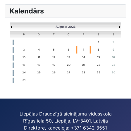
Kalendārs
Augusts 2026
P
O
T
C
P
S
S
1
2
3
4
5
6
7
8
9
10
11
12
13
14
15
16
17
18
19
20
21
22
23
24
25
26
27
28
29
30
31
Liepājas Draudzīgā aicinājuma vidusskola
Rīgas iela 50, Liepāja, LV-3401, Latvija
Direktore, kanceleja: +371 6342 3551