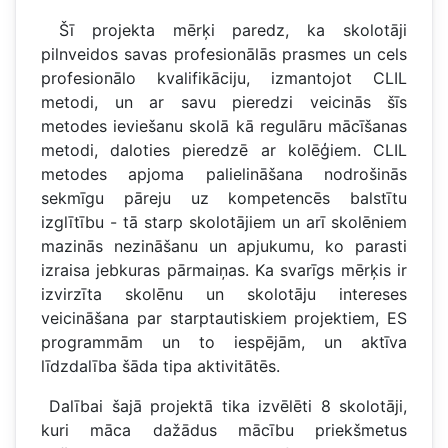
Šī projekta mērķi paredz, ka skolotāji
pilnveidos savas profesionālās prasmes un cels
profesionālo kvalifikāciju, izmantojot CLIL
metodi, un ar savu pieredzi veicinās šīs
metodes ieviešanu skolā kā regulāru mācīšanas
metodi, daloties pieredzē ar kolēģiem. CLIL
metodes apjoma palielināšana nodrošinās
sekmīgu pāreju uz kompetencēs balstītu
izglītību - tā starp skolotājiem un arī skolēniem
mazinās nezināšanu un apjukumu, ko parasti
izraisa jebkuras pārmaiņas. Ka svarīgs mērķis ir
izvirzīta skolēnu un skolotāju intereses
veicināšana par starptautiskiem projektiem, ES
programmām un to iespējām, un aktīva
līdzdalība šāda tipa aktivitātēs.
Dalībai šajā projektā tika izvēlēti 8 skolotāji,
kuri māca dažādus mācību priekšmetus