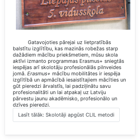
Gatavojoties pārejai uz lietpratībās
balstītu izglītību, kas mazinās robežas starp
dažādiem mācību priekšmetiem, mūsu skola
aktīvi izmanto programmas Erasmus+ sniegtās
iespējas arī skolotāju profesionālās pilnveides
jomā.
Erasmus+
mācību mobilitātes ir iespēja
izglītībā un apmācībā iesaistītajiem mācīties un
gūt pieredzi ārvalstīs, lai padziļinātu savu
profesionalitāti un lai atpakaļ uz Latviju
pārvestu jaunu akadēmisko, profesionālo un
dzīves pieredzi.
Lasīt tālāk: Skolotāji apgūst CLIL metodi