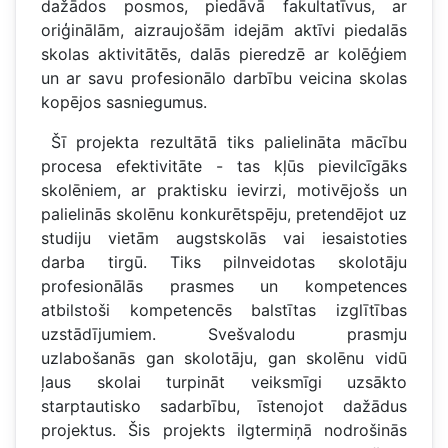
dažādos posmos, piedāvā fakultatīvus, ar
oriģinālām, aizraujošām idejām aktīvi piedalās
skolas aktivitātēs, dalās pieredzē ar kolēģiem
un ar savu profesionālo darbību veicina skolas
kopējos sasniegumus.
Šī projekta rezultātā tiks palielināta mācību
procesa efektivitāte - tas kļūs pievilcīgāks
skolēniem, ar praktisku ievirzi, motivējošs un
palielinās skolēnu konkurētspēju, pretendējot uz
studiju vietām augstskolās vai iesaistoties
darba tirgū. Tiks pilnveidotas skolotāju
profesionālās prasmes un kompetences
atbilstoši kompetencēs balstītas izglītības
uzstādījumiem. Svešvalodu prasmju
uzlabošanās gan skolotāju, gan skolēnu vidū
ļaus skolai turpināt veiksmīgi uzsākto
starptautisko sadarbību, īstenojot dažādus
projektus. Šis projekts ilgtermiņā nodrošinās