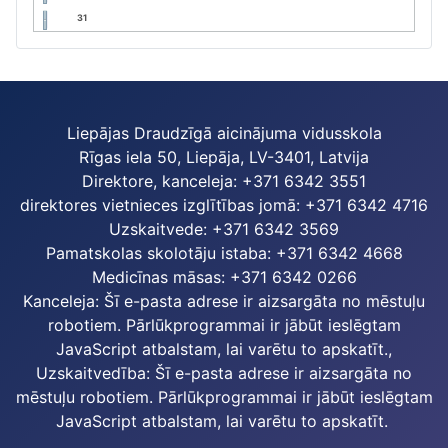
31
Liepājas Draudzīgā aicinājuma vidusskola
Rīgas iela 50, Liepāja, LV-3401, Latvija
Direktore, kanceleja: +371 6342 3551
direktores vietnieces izglītības jomā: +371 6342 4716
Uzskaitvede: +371 6342 3569
Pamatskolas skolotāju istaba: +371 6342 4668
Medicīnas māsas: +371 6342 0266
Kanceleja:
Šī e-pasta adrese ir aizsargāta no mēstuļu
robotiem. Pārlūkprogrammai ir jābūt ieslēgtam
JavaScript atbalstam, lai varētu to apskatīt.
,
Uzskaitvedība:
Šī e-pasta adrese ir aizsargāta no
mēstuļu robotiem. Pārlūkprogrammai ir jābūt ieslēgtam
JavaScript atbalstam, lai varētu to apskatīt.