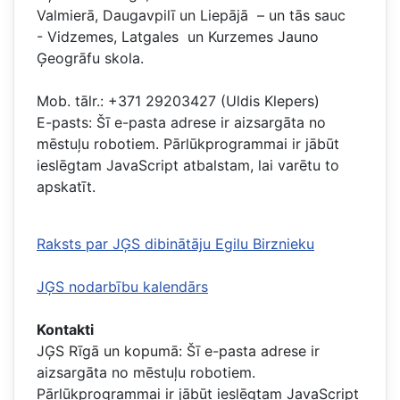
Valmierā, Daugavpilī un Liepājā – un tās sauc
- Vidzemes, Latgales un Kurzemes Jauno
Ģeogrāfu skola.
Mob. tālr.: +371 29203427 (Uldis Klepers)
E-pasts:
Šī e-pasta adrese ir aizsargāta no
mēstuļu robotiem. Pārlūkprogrammai ir jābūt
ieslēgtam JavaScript atbalstam, lai varētu to
apskatīt.
Raksts par JĢS dibinātāju Egilu Birznieku
JĢS nodarbību kalendārs
Kontakti
JĢS Rīgā un kopumā:
Šī e-pasta adrese ir
aizsargāta no mēstuļu robotiem.
Pārlūkprogrammai ir jābūt ieslēgtam JavaScript