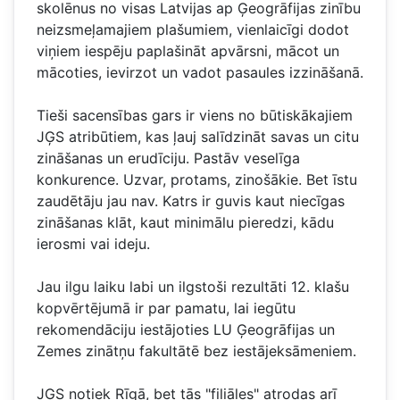
skolēnus no visas Latvijas ap Ģeogrāfijas zinību
neizsmeļamajiem plašumiem, vienlaicīgi dodot
viņiem iespēju paplašināt apvārsni, mācot un
mācoties, ievirzot un vadot pasaules izzināšanā.
Tieši sacensības gars ir viens no būtiskākajiem
JĢS atribūtiem, kas ļauj salīdzināt savas un citu
zināšanas un erudīciju. Pastāv veselīga
konkurence. Uzvar, protams, zinošākie. Bet īstu
zaudētāju jau nav. Katrs ir guvis kaut niecīgas
zināšanas klāt, kaut minimālu pieredzi, kādu
ierosmi vai ideju.
Jau ilgu laiku labi un ilgstoši rezultāti 12. klašu
kopvērtējumā ir par pamatu, lai iegūtu
rekomendāciju iestājoties LU Ģeogrāfijas un
Zemes zinātņu fakultātē bez iestājeksāmeniem.
JĢS notiek Rīgā, bet tās "filiāles" atrodas arī