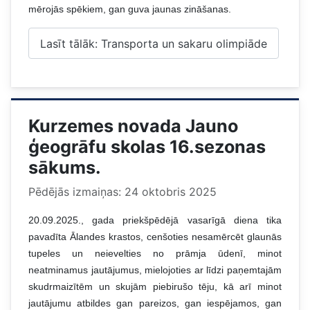
mērojās spēkiem, gan guva jaunas zināšanas.
Lasīt tālāk: Transporta un sakaru olimpiāde
Kurzemes novada Jauno
ģeogrāfu skolas 16.sezonas
sākums.
Pēdējās izmaiņas: 24 oktobris 2025
20.09.2025., gada priekšpēdējā vasarīgā diena tika
pavadīta Ālandes krastos, cenšoties nesamērcēt glaunās
tupeles un neievelties no prāmja ūdenī, minot
neatminamus jautājumus, mielojoties ar līdzi paņemtajām
skudrmaizītēm un skujām piebirušo tēju, kā arī minot
jautājumu atbildes gan pareizos, gan iespējamos, gan