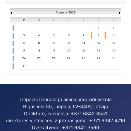
Augusts 2026
P
O
T
C
P
S
S
1
2
3
4
5
6
7
8
9
10
11
12
13
14
15
16
17
18
19
20
21
22
23
24
25
26
27
28
29
30
31
Liepājas Draudzīgā aicinājuma vidusskola
Rīgas iela 50, Liepāja, LV-3401, Latvija
Direktore, kanceleja: +371 6342 3551
direktores vietnieces izglītības jomā: +371 6342 4716
Uzskaitvede: +371 6342 3569