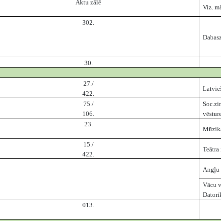
Aktu zālē
Viz. m
302.
Dabasz
30.
27./
Latvie
422.
75./
Soc.zi
106.
vēstur
23.
Mūzik
15./
Teātra
422.
Angļu 
Vācu v
Datori
013.