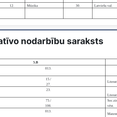
12.
Mūzika
30.
Latviešu val.
tatīvo nodarbību saraksts
5.B
013.
15./
Litera
27.
23.
Litera
75./
Soc.zi
106.
vēst.
013.
Matem