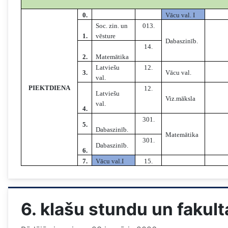
0.
Vācu val. I
Soc. zin. un
013.
1.
vēsture
Dabaszinīb.
14.
2.
Matemātika
Latviešu
12.
3.
Vācu val.
val.
PIEKTDIENA
12.
Latviešu
Viz.māksla
val.
4.
301.
5.
Dabaszinīb.
Matemātika
301.
Dabaszinīb.
6.
7.
Vācu val.I
15.
6. klašu stundu un fakul