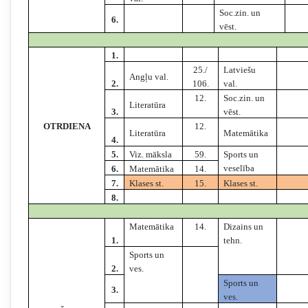
Soc.zin. un
6.
vēst.
1.
25./
Latviešu
Angļu val.
2.
106.
val.
12.
Soc.zin. un
Literatūra
3.
vēst.
OTRDIENA
12.
Literatūra
Matemātika
4.
5.
Viz. māksla
59.
Sports un
veselība
6.
Matemātika
14.
7.
Klases st.
15.
Klases st.
8.
Matemātika
14.
Dizains un
1.
tehn.
Sports un
2.
ves.
Sports un
3.
ves.