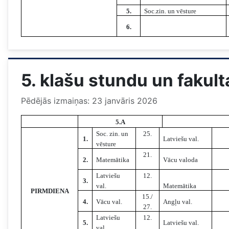
5.
Soc.zin. un vēsture
6.
5. klašu stundu un fakul
Pēdējās izmaiņas: 23 janvāris 2026
5.A
Soc. zin. un
25.
1.
Latviešu val.
vēsture
21.
2.
Matemātika
Vācu valoda
Latviešu
12.
3.
val.
Matemātika
PIRMDIENA
15./
4.
Vācu val.
Angļu val.
27.
Latviešu
12.
5.
Latviešu val.
val.