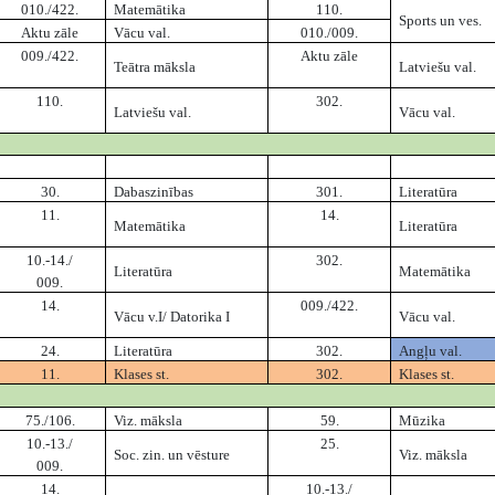
010./422.
Matemātika
110.
Sports un ves.
Aktu zāle
Vācu val.
010./009.
009./422.
Aktu zāle
Teātra māksla
Latviešu val.
110.
302.
Latviešu val.
Vācu val.
30.
Dabaszinības
301.
Literatūra
11.
14.
Matemātika
Literatūra
10.-14./
302.
Literatūra
Matemātika
009.
14.
009./422.
Vācu v.I/ Datorika I
Vācu val.
24.
Literatūra
302.
Angļu val.
11.
Klases st.
302.
Klases st.
75./106.
Viz. māksla
59.
Mūzika
10.-13./
25.
Soc. zin. un vēsture
Viz. māksla
009.
14.
10.-13./