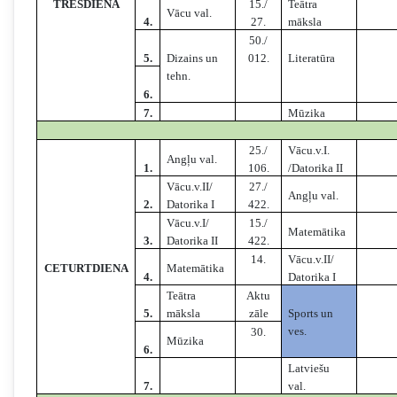
TREŠDIENA
15./
Teātra
Vācu val.
4.
27.
māksla
50./
5.
Dizains un
012.
Literatūra
tehn.
6.
7.
Mūzika
25./
Vācu.v.I.
Angļu val.
1.
106.
/Datorika II
Vācu.v.II/
27./
Angļu val.
2.
Datorika I
422.
Vācu.v.I/
15./
Matemātika
3.
Datorika II
422.
14.
Vācu.v.II/
CETURTDIENA
Matemātika
4.
Datorika I
Teātra
Aktu
5.
māksla
zāle
Sports un
ves.
30.
Mūzika
6.
Latviešu
7.
val.