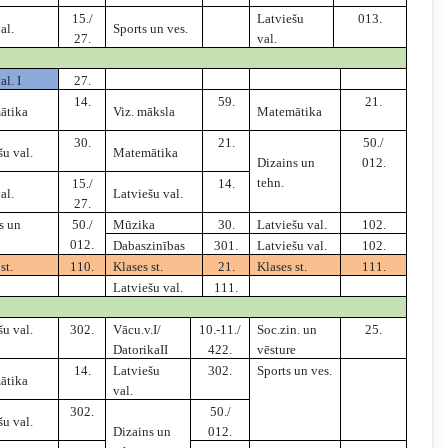
15./
Latviešu
013.
al.
Sports un ves.
27.
val.
al. I
27.
14.
59.
21.
ātika
Viz. māksla
Matemātika
30.
21.
50./
šu val.
Matemātika
Dizains un
012.
tehn.
15./
14.
al.
Latviešu val.
27.
s un
50./
Mūzika
30.
Latviešu val.
102.
012.
Dabaszinības
301.
Latviešu val.
102.
st.
110.
Klases st.
21.
Klases st.
111.
Latviešu val.
111.
šu val.
302.
Vācu.v.I/
10.-11./
Soc.zin. un
25.
DatorikaII
422.
vēsture
14.
Latviešu
302.
Sports un ves.
ātika
val.
302.
50./
šu val.
Dizains un
012.