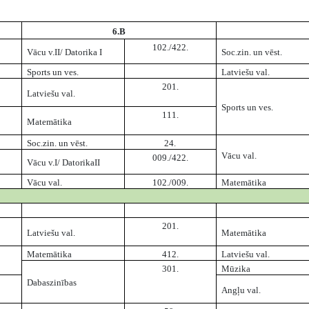
6.B
102./422.
Vācu v.II/ Datorika I
Soc.zin. un vēst.
Sports un ves.
Latviešu val.
201.
Latviešu val.
Sports un ves.
111.
Matemātika
Soc.zin. un vēst.
24.
Vācu val.
009./422.
Vācu v.I/ DatorikaII
Vācu val.
102./009.
Matemātika
201.
Latviešu val.
Matemātika
Matemātika
412.
Latviešu val.
301.
Mūzika
Dabaszinības
Angļu val.