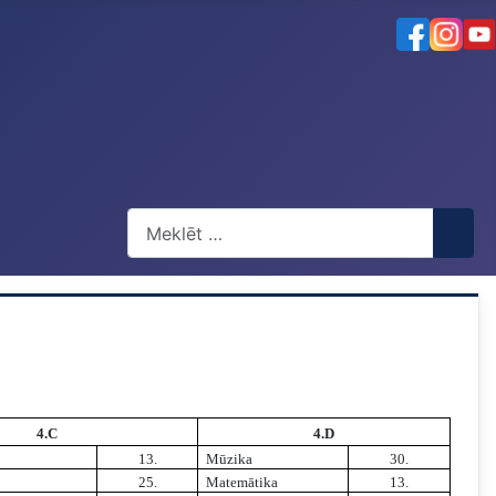
Meklēt
4.C
4.D
13.
Mūzika
30.
25.
Matemātika
13.