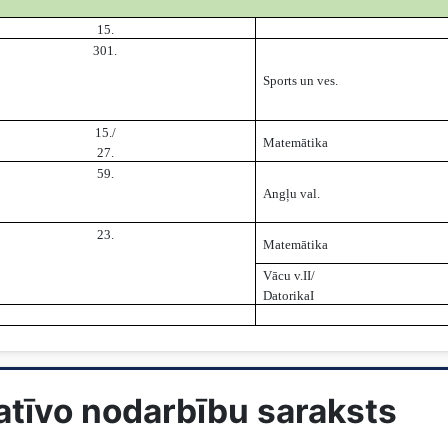
15.
301.
Sports un ves.
15./
Matemātika
27.
59.
Angļu val.
23.
Matemātika
Vācu v.II/
DatorikaI
tatīvo nodarbību saraksts