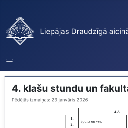
Liepājas Draudzīgā aicin
4. klašu stundu un fakul
Pēdējās izmaiņas: 23 janvāris 2026
4.A
1.
Sports un ves.
2.