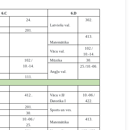
6.C
6.D
24.
302.
Latviešu val.
201.
413.
Matemātika
102./
Vācu val.
10.-14.
102./
Mūzika
30.
10.-14.
25./10.-06.
Angļu val.
111.
412..
Vācu v.II/
10.-06./
Datorika I
422.
201.
Sports un ves.
30.
10.-06./
413.
Matemātika
25.