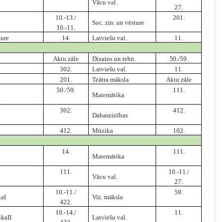
Vācu val.
27.
10.-13./
201.
Soc. zin. un vēsture
10.-11.
ture
14.
Latviešu val.
11.
Aktu zāle
Dizains un tehn.
50./59.
302.
Latviešu val.
11.
201.
Teātra māksla
Aktu zāle
50./59.
111.
Matemātika
.
302.
412.
Dabaszinības
412.
Mūzika
102.
14.
111.
Matemātika
111.
10.-11./
Vācu val.
27.
10.-11./
59.
kaI
Viz. māksla
422.
10.-14./
11.
ikaII
Latviešu val.