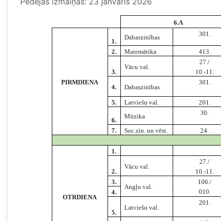
Pēdējās izmaiņas: 23 janvāris 2026
6.A
301.
Dabaszinības
1.
2.
Matemātika
413.
27./
Vācu val.
3.
10.-11.
PIRMDIENA
301.
4.
Dabaszinības
5.
Latviešu val.
201.
30.
Mūzika
6.
7.
Soc.zin. un vēst.
24.
1.
27./
Vācu val.
2.
10.-11.
3.
106./
Angļu val.
010.
4.
OTRDIENA
201.
Latviešu val.
5.