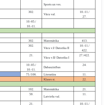
Sports un ves.
302.
10.-11./
Vācu val.
27.
10.-05./
10.-11.
302.
Matemātika
413.
302.
10.-11./
Vācu v.I/ Datorika II
422.
21.
27./422.
Vācu v.II/ Datorika I
10.-05./
24.
Dabaszinības
10.-11.
75./106.
Literatūra
11.
Klases st.
22.
102.
Matemātika
21.
59.
11.
Latviešu val.
21.
10.-11./