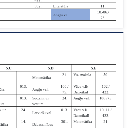
422.
302.
Literatūra
11.
10.-06./
Angļu val.
75.
5.C
5.D
5.E
21.
Viz. māksla
59.
Matemātika
013.
106./
Vācu v.II/
102./
tūra
Angļu val.
75.
DatorikaI
422.
013.
Soc.zin. un
24.
Angļu val.
106./75.
tūra
vēsture
n. un
24.
013.
Vācu v.I/
10.-11./
Latviešu val.
DatorikaII
422.
14.
301.
Matemātika
21.
ātika
Dabaszinības