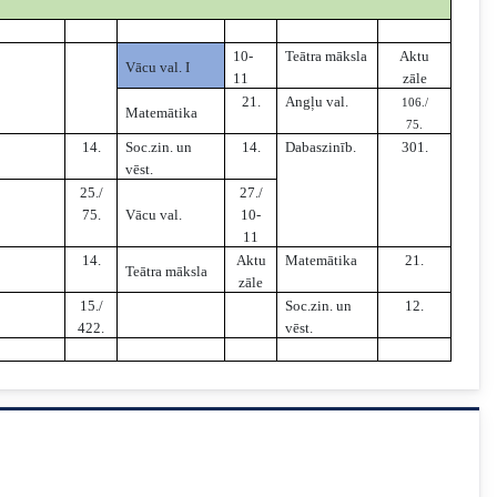
10-
Teātra māksla
Aktu
Vācu val. I
11
zāle
21.
Angļu val.
106./
Matemātika
75.
14.
Soc.zin. un
14.
Dabaszinīb.
301.
vēst.
25./
27./
75.
Vācu val.
10-
11
14.
Aktu
Matemātika
21.
Teātra māksla
zāle
15./
Soc.zin. un
12.
422.
vēst.