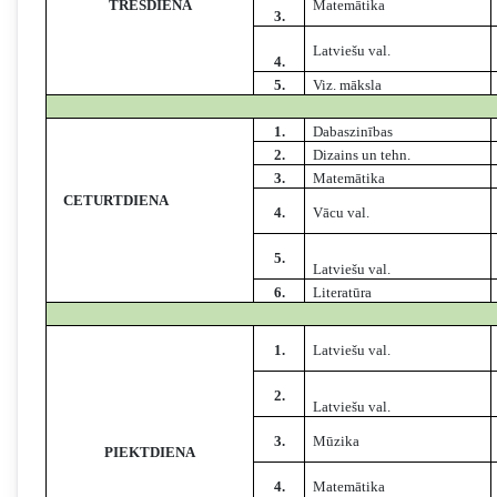
TREŠDIENA
Matemātika
3.
Latviešu val.
4.
5.
Viz. māksla
1.
Dabaszinības
2.
Dizains un tehn.
3.
Matemātika
CETURTDIENA
4.
Vācu val.
5.
Latviešu val.
6.
Literatūra
1.
Latviešu val.
2.
Latviešu val.
3.
Mūzika
PIEKTDIENA
4.
Matemātika