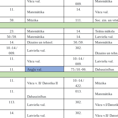
Vācu val.
Matemātika
009.
11.
14.
Matemātika
Vācu val.
59.
Mūzika
111.
Soc. zin. un vēs
23.
Matemātika
14.
Teātra māksla
50./59.
Matemātika
14.
Latviešu val.
14.
Dizains un tehnol.
50./59.
Matemātika
10.-14./
302.
Latviešu val.
009.
Dizains un tehn
11.
10.-14./
Vācu val.
Latviešu val.
009.
11.
Angļu val.
75./10.-06.
Dabaszinības
11.
10.-14./
Vācu v. II/ Datorika II
Mūzika
422.
11.
013.
Matemātika
Dabaszinības
113.
302.
Latviešu val.
Vācu v.I/Datori
14.
302.
Latviešu val.
Vācu v.II/ Dator