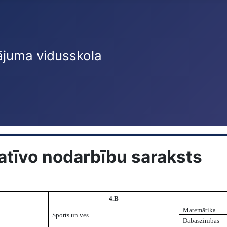
ājuma vidusskola
tatīvo nodarbību saraksts
4.B
Matemātika
Sports un ves.
Dabaszinības