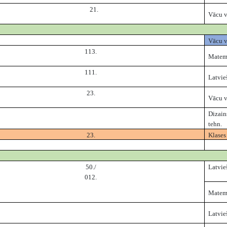
21.
Vācu v
Vācu v
113.
Matem
111.
Latvie
23.
Vācu v
Dizain
tehn.
23.
Klases 
50./
Latvie
012.
Matem
Latvie