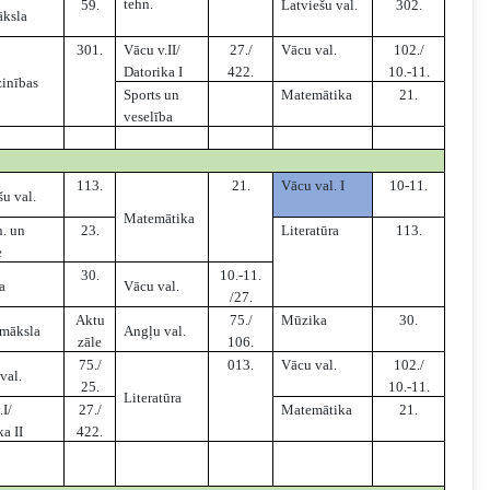
tehn.
59.
Latviešu val.
302.
āksla
301.
Vācu v.II/
27./
Vācu val.
102./
Datorika I
422.
10.-11.
inības
Sports un
Matemātika
21.
veselība
113.
21.
Vācu val. I
10-11.
šu val.
Matemātika
n. un
23.
Literatūra
113.
e
30.
10.-11.
a
Vācu val.
/27.
Aktu
75./
Mūzika
30.
 māksla
Angļu val.
zāle
106.
75./
013.
Vācu val.
102./
val.
25.
10.-11.
Literatūra
.I/
27./
Matemātika
21.
ka II
422.