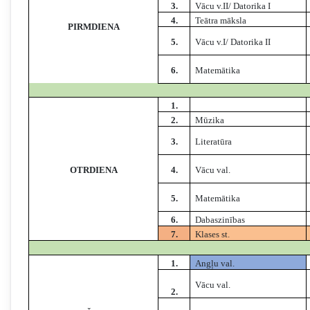
3.
Vācu v.II/ Datorika I
4.
Teātra māksla
PIRMDIENA
5.
Vācu v.I/ Datorika II
6.
Matemātika
1.
2.
Mūzika
3.
Literatūra
OTRDIENA
4.
Vācu val.
5.
Matemātika
6.
Dabaszinības
7.
Klases st.
1.
Angļu val.
Vācu val.
2.