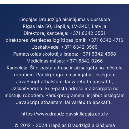
Liepājas Draudzīgā aicinājuma vidusskola
Rīgas iela 50, Liepāja, LV-3401, Latvija
Direktore, kanceleja: +371 6342 3551
direktores vietnieces izglītības jomā: +371 6342 4716
Uzskaitvede: +371 6342 3569
Pamatskolas skolotāju istaba: +371 6342 4668
Medicīnas māsas: +371 6342 0266
Kanceleja:
Šī e-pasta adrese ir aizsargāta no mēstuļu
robotiem. Pārlūkprogrammai ir jābūt ieslēgtam
JavaScript atbalstam, lai varētu to apskatīt.
,
Uzskaitvedība:
Šī e-pasta adrese ir aizsargāta no
mēstuļu robotiem. Pārlūkprogrammai ir jābūt ieslēgtam
JavaScript atbalstam, lai varētu to apskatīt.
https://www.draudzigavsk.liepaja.edu.lv
© 2012 - 2024 Liepājas Draudzīgā aicinājuma