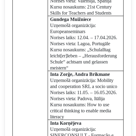
Norises vieta: Valensija, Spānija
Kursu nosaukums: 21st Century
Skills for Teachers and Students
Gundega Muižniece
Uzņemošā organizācija:
Europeanseminars
Norises laiks: 12.04. – 17.04.2026.
Norises vieta: Lagoa, Portugāle
Kursu nosaukums: „Schulalltag
leicht[er]leben – „Herausforderung
Schule“ achtsam und gelassen
meistern“
Inta Zorģe, Andra Brikmane
Uzņemošā organizācija: Mobility
and cooperation SRL a socio unico
Norises laiks: 11.05. – 16.05.2026.
Norises vieta: Padova, Itālija
Kursu nosaukums: How to use
critical thinking to enable media
literacy
Inta Korņējeva
Uzņemošā organizācija:
SINERCONSULT - Formação e