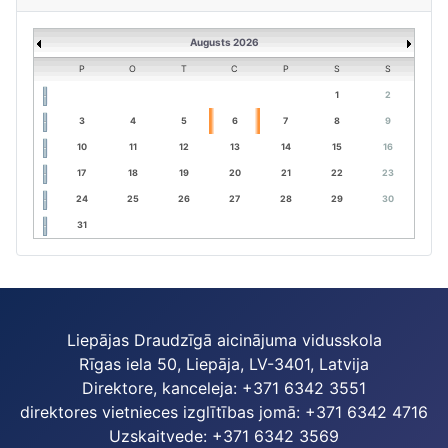
Augusts 2026
P
O
T
C
P
S
S
1
2
3
4
5
6
7
8
9
10
11
12
13
14
15
16
17
18
19
20
21
22
23
24
25
26
27
28
29
30
31
Liepājas Draudzīgā aicinājuma vidusskola
Rīgas iela 50, Liepāja, LV-3401, Latvija
Direktore, kanceleja: +371 6342 3551
direktores vietnieces izglītības jomā: +371 6342 4716
Uzskaitvede: +371 6342 3569