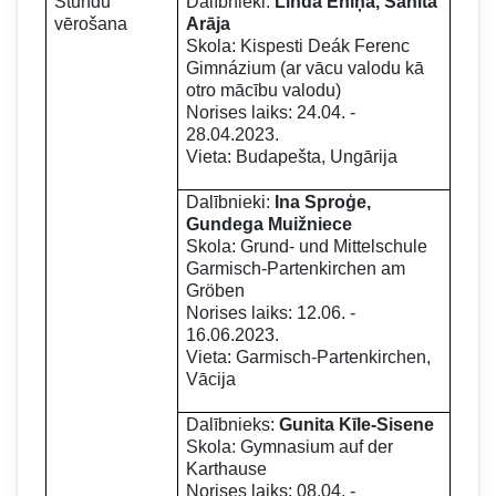
Stundu
Dalībnieki:
Linda Eniņa, Sanita
vērošana
Arāja
Skola: Kispesti Deák Ferenc
Gimnázium (ar vācu valodu kā
otro mācību valodu)
Norises laiks: 24.04. -
28.04.2023.
Vieta: Budapešta, Ungārija
Dalībnieki:
Ina Sproģe,
Gundega Muižniece
Skola: Grund- und Mittelschule
Garmisch-Partenkirchen am
Gröben
Norises laiks: 12.06. -
16.06.2023.
Vieta: Garmisch-Partenkirchen,
Vācija
Dalībnieks:
Gunita Kīle-Sisene
Skola: Gymnasium auf der
Karthause
Norises laiks: 08.04. -