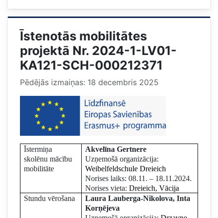
Īstenotās mobilitātes
projektā Nr. 2024-1-LV01-
KA121-SCH-000212371
Pēdējās izmaiņas: 18 decembris 2025
Īstermiņa
Akvelīna Gertnere
skolēnu mācību
Uzņemošā organizācija:
mobilitāte
Weibelfeldschule Dreieich
Norises laiks: 08.11. – 18.11.2024.
Norises vieta:
Dreieich, Vācija
Stundu vērošana
Laura Lauberga-Nikolova, Inta
Korņējeva
Uzņemošā organizācija:
Drzavno