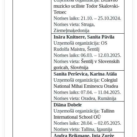
muzicko uciliste Todor Skalovski-
Tetoec
Norises laiks: 21.10. – 25.10.2024.
Norises vieta: Struga,
Ziemeļmaķedonija
Ināra Knitnere, Sanita Pāvila
Uzņemošā organizācija: OS
Rudolfa Maistra, Šentilj
Norises laiks: 06.03. – 12.03.2025.
Norises vieta:
Šentilj v Slovenskih
goricah, Slovēnija
Sanita Perševica, Karina Atāla
Uzņemošā organizācija:
Colegiul
National Mihai Eminescu Oradea
Norises laiks: 07.04. – 11.04.2025.
Norises vieta: Oradea, Rumānija
Diāna Dobele
Uzņemošā organizācija:
Tallinn
International School OÜ
Norises laiks: 28.04. – 02.05.2025.
Norises vieta: Tallina, Igaunija
Andra Brikmane, Inta Zorģe