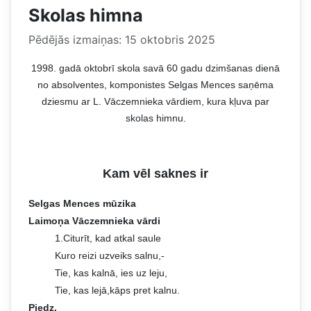
Skolas himna
Pēdējās izmaiņas: 15 oktobris 2025
1998. gadā oktobrī skola savā 60 gadu dzimšanas dienā
no absolventes, komponistes Selgas Mences saņēma
dziesmu ar L. Vāczemnieka vārdiem, kura kļuva par
skolas himnu.
Kam vēl saknes ir
Selgas Mences mūzika
Laimoņa Vāczemnieka vārdi
1.Citurīt, kad atkal saule
Kuro reizi uzveiks salnu,-
Tie, kas kalnā, ies uz leju,
Tie, kas lejā,kāps pret kalnu.
Piedz.