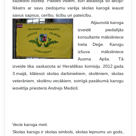
saziedoti līdzekļi. Paldies visiem, kuri atbalstīja šo akciju!
Ikkatrs ar savu ziedojumu varēja skolas karogā ieaust
savus sapņus, cerību, ticību un pateicību.
Atjaunotā karoga
izveidē piedalījās
konsultante māksliniece
Iveta Deģe. Karogu
izšuva māksliniece
Ausma Apša. Tā
izveide tika saskaņota ar Heraldikas komisiju. 2012.gada
3.maijā, klātesot skolas darbiniekiem, skolēniem, skolas
veterāniem, skolēnu vecākiem, svinīgā pasākumā karogu
iesvētīja priesteris Andrejs Mediņš.
Vecie karoga meti:
Skolas karogs ir skolas simbols, skolas lepnums un gods,