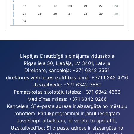
17
18
19
20
21
22
23
24
25
26
27
28
29
30
31
Liepājas Draudzīgā aicinājuma vidusskola
Rīgas iela 50, Liepāja, LV-3401, Latvija
Direktore, kanceleja: +371 6342 3551
direktores vietnieces izglītības jomā: +371 6342 4716
Uzskaitvede: +371 6342 3569
Pamatskolas skolotāju istaba: +371 6342 4668
Medicīnas māsas: +371 6342 0266
Kanceleja:
Šī e-pasta adrese ir aizsargāta no mēstuļu
robotiem. Pārlūkprogrammai ir jābūt ieslēgtam
JavaScript atbalstam, lai varētu to apskatīt.
,
Uzskaitvedība:
Šī e-pasta adrese ir aizsargāta no