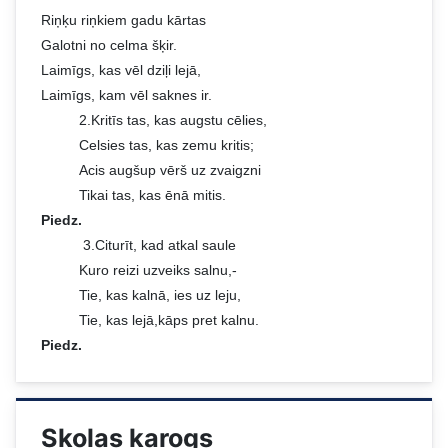
Riņķu riņkiem gadu kārtas
Galotni no celma šķir.
Laimīgs, kas vēl dziļi lejā,
Laimīgs, kam vēl saknes ir.
2.Kritīs tas, kas augstu cēlies,
Celsies tas, kas zemu kritis;
Acis augšup vērš uz zvaigzni
Tikai tas, kas ēnā mitis.
Piedz.
3.Citurīt, kad atkal saule
Kuro reizi uzveiks salnu,-
Tie, kas kalnā, ies uz leju,
Tie, kas lejā,kāps pret kalnu.
Piedz.
Skolas karogs