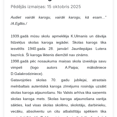
Pēdējās izmaiņas: 15 oktobris 2025
Audiet vairāk karogu, vairāk karogu, kā esam...”
/A.Eglītis./
1939.gadā mūsu skolu apmeklēja K.Ulmanis un dāvāja
līdzekļus skolas karoga iegādei. Skolas karogs tika
iesvētīts 1940.gada 28. janvārī Jaunliepājas Lutera
baznīcā. Šī karoga liktenis diemžēl nav zināms.
1998.gadā pēc nosaukuma maiņas skola izveidoja savu
vimpeli (logo autors A.Paipa; māksliniece
D.Galakrodziniece).
Gatavojoties skolas 70. gadu jubilejai, atrastais
melnbaltais autentiskā karoga zīmējums rosināja uzsākt
skolas karoga atjaunošanu. No Valsts arhīva tika saņemts
skolas karoga mets. Skolas karoga atjaunošana varēja
sākties, kad visas skolas skolēnu, skolotāju, darbinieku,
vecāku, absolventu un citu atbalstītāju spēkiem tika