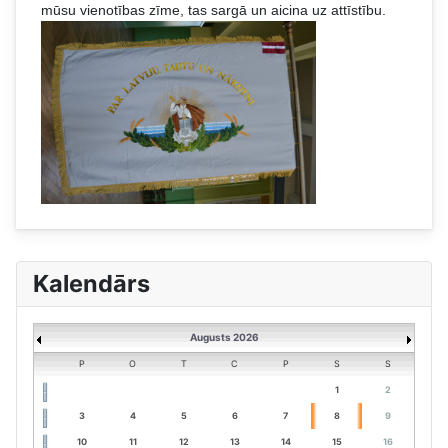
mūsu vienotības zīme, tas sargā un aicina uz attīstību.
Kalendārs
Augusts 2026
P
O
T
C
P
S
S
1
2
3
4
5
6
7
8
9
10
11
12
13
14
15
16