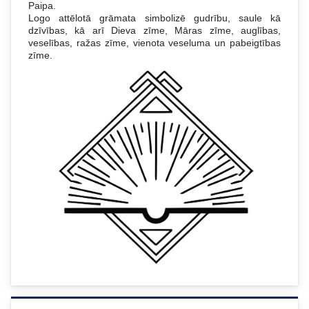
Paipa.
Logo attēlotā grāmata simbolizē gudrību, saule kā
dzīvības, kā arī Dieva zīme, Māras zīme, auglības,
veselības, ražas zīme, vienota veseluma un pabeigtības
zīme.