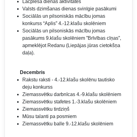
Lāčplēša dienas aktivitātes
Valsts dzimšanas dienas svinīgie pasākumi
Sociālās un pilsoniskās mācību jomas
konkurss “Aplis” 4.-12.klašu skolēniem
Sociālās un pilsoniskās mācību jomas
pasākums 9.klašu skolēniem ”Brīvības cīņas”,
apmeklējot Redanu (Liepājas jūras cietokšņa
daļa).
Decembris
Rakstu raksti - 4.-12.klašu skolēnu tautisko
deju konkurss
Ziemassvētku darbnīcas 4.-9.klašu skolēniem
Ziemassvētku stafetes 1.-3.klašu skolēniem
Ziemassvētku tirdziņš
Mūsu talanti pa posmiem
Ziemassvētku balle 9.-12.klašu skolēniem