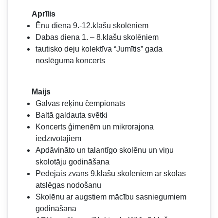
Aprīlis
Ēnu diena 9.-12.klašu skolēniem
Dabas diena 1. – 8.klašu skolēniem
tautisko deju kolektīva “Jumītis” gada
noslēguma koncerts
Maijs
Galvas rēķinu čempionāts
Baltā galdauta svētki
Koncerts ģimenēm un mikrorajona
iedzīvotājiem
Apdāvināto un talantīgo skolēnu un viņu
skolotāju godināšana
Pēdējais zvans 9.klašu skolēniem ar skolas
atslēgas nodošanu
Skolēnu ar augstiem mācību sasniegumiem
godināšana