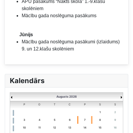
APU pasākums “Nakts skolā” 1.-9.klašu
skolēniem
Mācību gada noslēguma pasākums
Jūnijs
Mācību gada noslēguma pasākumi (izlaidums)
9. un 12.klašu skolēniem
Kalendārs
Augusts 2026
P
O
T
C
P
S
S
1
2
3
4
5
6
7
8
9
10
11
12
13
14
15
16