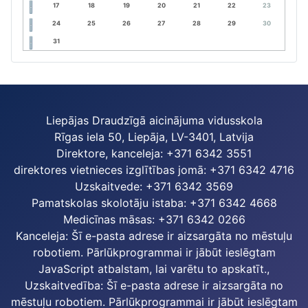
17
18
19
20
21
22
23
24
25
26
27
28
29
30
31
Liepājas Draudzīgā aicinājuma vidusskola
Rīgas iela 50, Liepāja, LV-3401, Latvija
Direktore, kanceleja: +371 6342 3551
direktores vietnieces izglītības jomā: +371 6342 4716
Uzskaitvede: +371 6342 3569
Pamatskolas skolotāju istaba: +371 6342 4668
Medicīnas māsas: +371 6342 0266
Kanceleja:
Šī e-pasta adrese ir aizsargāta no mēstuļu
robotiem. Pārlūkprogrammai ir jābūt ieslēgtam
JavaScript atbalstam, lai varētu to apskatīt.
,
Uzskaitvedība:
Šī e-pasta adrese ir aizsargāta no
mēstuļu robotiem. Pārlūkprogrammai ir jābūt ieslēgtam