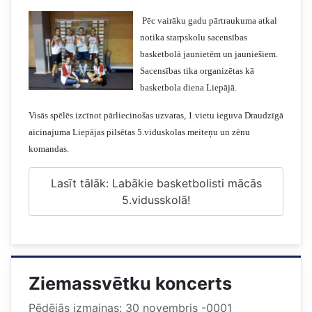
Pēc vairāku gadu pārtraukuma atkal
notika starpskolu sacensības
basketbolā jaunietēm un jauniešiem.
Sacensības tika organizētas kā
basketbola diena Liepājā.
Visās spēlēs izcīnot pārliecinošas uzvaras, 1.vietu ieguva Draudzīgā
aicinajuma Liepājas pilsētas 5.viduskolas meiteņu un zēnu
komandas.
Lasīt tālāk: Labākie basketbolisti mācās
5.vidusskolā!
Ziemassvētku koncerts
Pēdējās izmaiņas: 30 novembris -0001