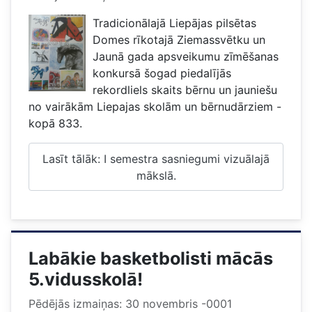
Tradicionāl
ajā Liepājas pilsētas
Domes rīkotajā Ziemassvētku un
Jaunā gada apsveikumu zīmēšanas
konkursā šogad piedalījās
rekordliels skaits bērnu un jauniešu
no vairākām Liepajas skolām un bērnudārziem -
kopā 833.
Lasīt tālāk: I semestra sasniegumi vizuālajā
mākslā.
Labākie basketbolisti mācās
5.vidusskolā!
Pēdējās izmaiņas: 30 novembris -0001