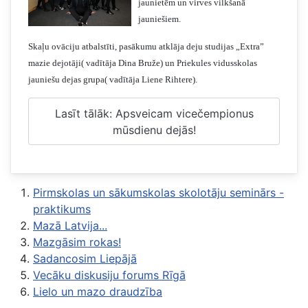
jaunietēm un virves vilkšanā
jauniešiem.
Skaļu ovāciju atbalstīti, pasākumu atklāja deju studijas „Extra”
mazie dejotāji( vadītāja Dina Bruže) un Priekules vidusskolas
jauniešu dejas grupa( vadītāja Liene Rihtere).
Lasīt tālāk: Apsveicam vicečempionus
mūsdienu dejās!
Pirmskolas un sākumskolas skolotāju seminārs -
praktikums
Mazā Latvija...
Mazgāsim rokas!
Sadancosim Liepājā
Vecāku diskusiju forums Rīgā
Lielo un mazo draudzība