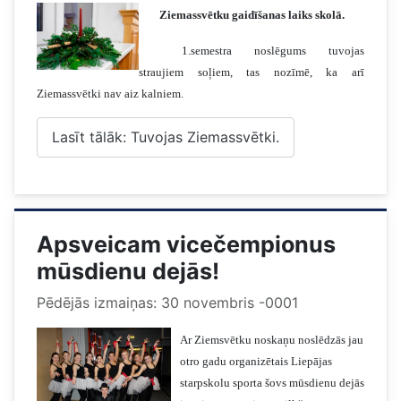
Ziemassvētku gaidīšanas laiks skolā.
1.semestra noslēgums tuvojas
straujiem soļiem, tas nozīmē, ka arī
Ziemassvētki nav aiz kalniem.
Lasīt tālāk: Tuvojas Ziemassvētki.
Apsveicam vicečempionus
mūsdienu dejās!
Pēdējās izmaiņas: 30 novembris -0001
Ar Ziemsvētku noskaņu noslēdzās jau
otro gadu organizētais Liepājas
starpskolu sporta šovs mūsdienu dejās