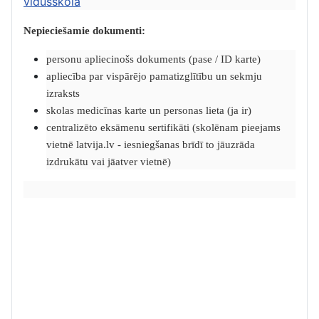
vidusskolā
Nepieciešamie dokumenti:
personu apliecinošs dokuments (pase / ID karte)
apliecība par vispārējo pamatizglītību un sekmju
izraksts
skolas medicīnas karte un personas lieta (ja ir)
centralizēto eksāmenu sertifikāti (skolēnam pieejams
vietnē latvija.lv - iesniegšanas brīdī to jāuzrāda
izdrukātu vai jāatver vietnē)