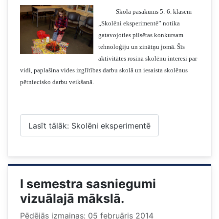
Skolā pasākums 5.-6. klasēm
„Skolēni eksperimentē” notika
gatavojoties pilsētas konkursam
tehnoloģiju un zinātņu jomā. Šīs
aktivitātes rosina skolēnu interesi par
vidi, paplašina vides izglītības darbu skolā un iesaista skolēnus
pētniecisko darbu veikšanā.
Lasīt tālāk: Skolēni eksperimentē
I semestra sasniegumi
vizuālajā mākslā.
Pēdējās izmaiņas: 05 februāris 2014