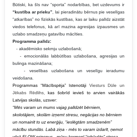
Būtiski, ka šīs nav “sporta” nodarbības, bet uzdevums ir
“kustība ar prieku”
, lai pieradinātu bērnus pie veselīgas
“atkarības” no fiziskās kustības, kas ar laiku palīdz aizstāt
viedos telefonus, kā arī mazina agresijas izpausmes un
uzlabo smadzeņu gatavību mācīties.
Programma palīdz:
- akadēmisko sekmju uzlabošanā;
- emocionālās labbūtības uzlabošana, agresijas un
bulinga mazināšana;
- veselības uzlabošana un veselīgu ieradumu
veidošana.
Programmas “Mācībspēja” īstenotāji
Viesturs Dūle un
Jēkabs Rēdlihs,
kas
šobrīd ievieš to arvien vairākās
Latvijas skolās, uzsver:
“Mēs varam un mums vajag
palīdzēt bērniem,
skolotājiem, skolām izņemt stresu, negācijas no bērniem
un nomainīt to uz enerģiju, “ieslēgtām smadzenēm”
mācību stundās.
Labā ziņa - mēs to varam izdarīt, ņemot
vērā FLOW princpus - mūsu ķermenī “iebūvēto” stresa