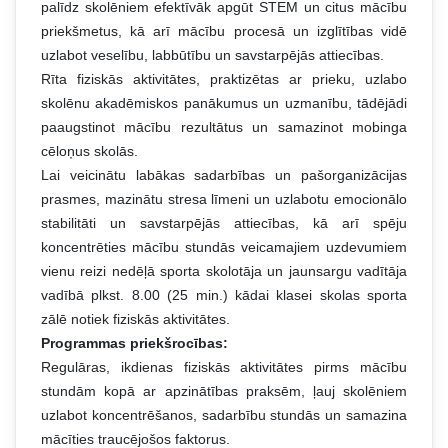
palīdz skolēniem efektīvāk apgūt STEM un citus mācību
priekšmetus, kā arī mācību procesā un izglītības vidē
uzlabot veselību, labbūtību un savstarpējās attiecības.
Rīta fiziskās aktivitātes, praktizētas ar prieku, uzlabo
skolēnu akadēmiskos panākumus un uzmanību, tādējādi
paaugstinot mācību rezultātus un samazinot mobinga
cēloņus skolās.
Lai veicinātu labākas sadarbības un pašorganizācijas
prasmes, mazinātu stresa līmeni un uzlabotu emocionālo
stabilitāti un savstarpējās attiecības, kā arī spēju
koncentrēties mācību stundās veicamajiem uzdevumiem
vienu reizi nedēļā sporta skolotāja un jaunsargu vadītāja
vadībā plkst. 8.00 (25 min.) kādai klasei skolas sporta
zālē notiek fiziskās aktivitātes.
Programmas priekšrocības:
Regulāras, ikdienas fiziskās aktivitātes pirms mācību
stundām kopā ar apzinātības praksēm, ļauj skolēniem
uzlabot koncentrēšanos, sadarbību stundās un samazina
mācīties traucējošos faktorus.