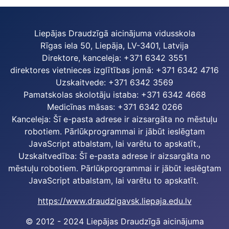
Liepājas Draudzīgā aicinājuma vidusskola
Rīgas iela 50, Liepāja, LV-3401, Latvija
Direktore, kanceleja: +371 6342 3551
direktores vietnieces izglītības jomā: +371 6342 4716
Uzskaitvede: +371 6342 3569
Pamatskolas skolotāju istaba: +371 6342 4668
Medicīnas māsas: +371 6342 0266
Kanceleja:
Šī e-pasta adrese ir aizsargāta no mēstuļu
robotiem. Pārlūkprogrammai ir jābūt ieslēgtam
JavaScript atbalstam, lai varētu to apskatīt.
,
Uzskaitvedība:
Šī e-pasta adrese ir aizsargāta no
mēstuļu robotiem. Pārlūkprogrammai ir jābūt ieslēgtam
JavaScript atbalstam, lai varētu to apskatīt.
https://www.draudzigavsk.liepaja.edu.lv
© 2012 - 2024 Liepājas Draudzīgā aicinājuma