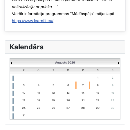
neitralizāciju ar prieku....”
Vairāk informācija programmas "Mācībspēja" mājaslapā
https://www.learnfit.eu/
Kalendārs
Augusts 2026
P
O
T
C
P
S
S
1
2
3
4
5
6
7
8
9
10
11
12
13
14
15
16
17
18
19
20
21
22
23
24
25
26
27
28
29
30
31