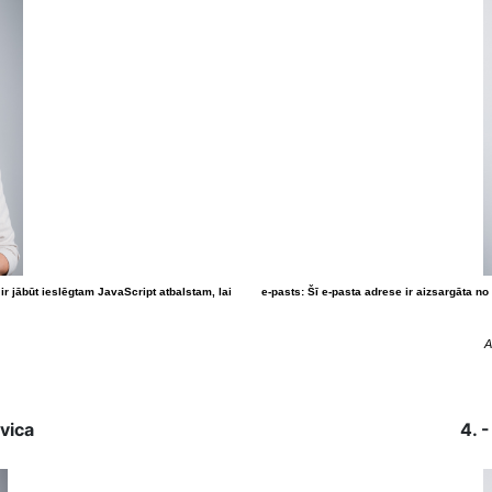
r jābūt ieslēgtam JavaScript atbalstam, lai
e-pasts:
Šī e-pasta adrese ir aizsargāta no
A
evica
4. 