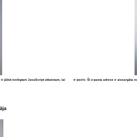
e-pasts
ir jābūt ieslēgtam JavaScript atbalstam, lai
:
Šī e-pasta adrese ir aizsargāta n
āja