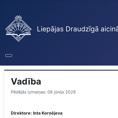
Liepājas Draudzīgā aicin
Vadība
Pēdējās izmaiņas: 08 jūnijs 2026
Direktore: Inta Korņējeva