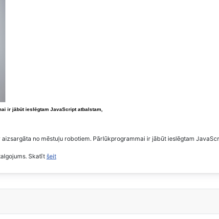
ai ir jābūt ieslēgtam JavaScript atbalstam,
r aizsargāta no mēstuļu robotiem. Pārlūkprogrammai ir jābūt ieslēgtam JavaScrip
algojums. Skatīt
šeit