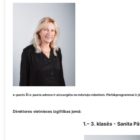
e-pasts
Šī e-pasta adrese ir aizsargāta no mēstuļu robotiem. Pārlūkprogrammai ir jā
Direktores vietnieces izglītības jomā:
1.– 3. klasēs - Sanita Pā