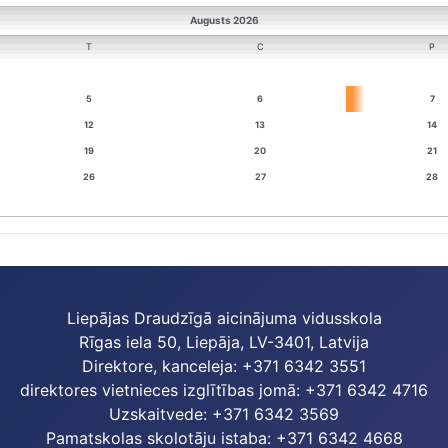
Augusts 2026
T
C
P
5
6
7
12
13
14
19
20
21
26
27
28
Liepājas Draudzīgā aicinājuma vidusskola
Rīgas iela 50, Liepāja, LV-3401, Latvija
Direktore, kanceleja: +371 6342 3551
direktores vietnieces izglītības jomā: +371 6342 4716
Uzskaitvede: +371 6342 3569
Pamatskolas skolotāju istaba: +371 6342 4668