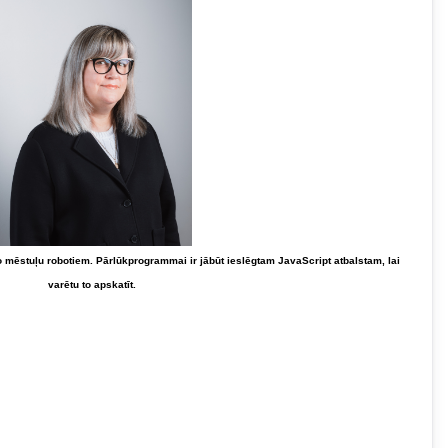
o mēstuļu robotiem. Pārlūkprogrammai ir jābūt ieslēgtam JavaScript atbalstam, lai
varētu to apskatīt.