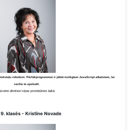
 mēstuļu robotiem. Pārlūkprogrammai ir jābūt ieslēgtam JavaScript atbalstam, lai
varētu to apskatīt.
izvieto direktori viņas prombūtnes laikā.
- 9. klasēs - Kristīne Novade