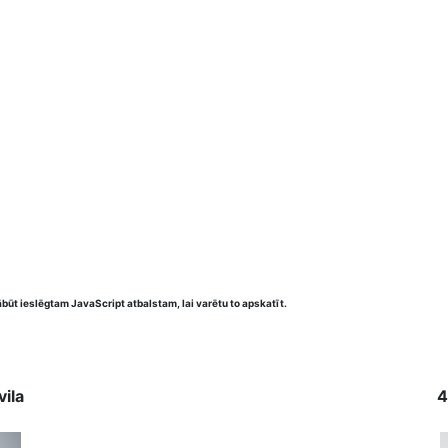
būt ieslēgtam JavaScript atbalstam, lai varētu to apskatīt.
vila
4