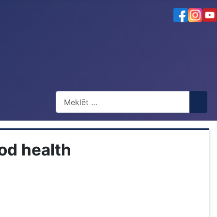
Meklēt
od health