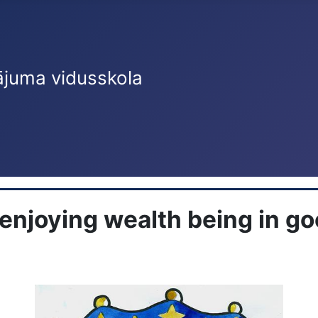
ājuma vidusskola
joying wealth being in go