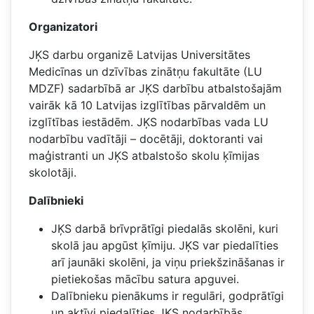
Organizatori
JĶS darbu organizē Latvijas Universitātes
Medicīnas un dzīvības zinātņu fakultāte (LU
MDZF) sadarbībā ar JĶS darbību atbalstošajām
vairāk kā 10 Latvijas izglītības pārvaldēm un
izglītības iestādēm. JĶS nodarbības vada LU
nodarbību vadītāji – docētāji, doktoranti vai
maģistranti un JĶS atbalstošo skolu ķīmijas
skolotāji.
Dalībnieki
JĶS darbā brīvprātīgi piedalās skolēni, kuri
skolā jau apgūst ķīmiju. JĶS var piedalīties
arī jaunāki skolēni, ja viņu priekšzināšanas ir
pietiekošas mācību satura apguvei.
Dalībnieku pienākums ir regulāri, godprātīgi
un aktīvi piedalīties JĶS nodarbībās,