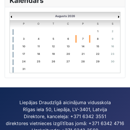
Kalendārs
Augusts 2026
P
O
T
C
P
S
S
1
2
3
4
5
6
7
8
9
10
11
12
13
14
15
16
17
18
19
20
21
22
23
24
25
26
27
28
29
30
31
Liepājas Draudzīgā aicinājuma vidusskola
Rīgas iela 50, Liepāja, LV-3401, Latvija
Direktore, kanceleja: +371 6342 3551
direktores vietnieces izglītības jomā: +371 6342 4716