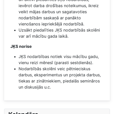
ievērot darba drošības noteikumus, ikreiz
veikt mājas darbus un sagatavoties
nodarbībām saskaņā ar panākto
vienošanos iepriekšējā nodarbībā.
Uzsākt piedalīties JĶS nodarbībās skolēni
var arī mācību gada laikā.
JĶS norise
JĶS nodarbības notiek visu mācību gadu,
vienu reizi mēnesī (parasti sestdienās).
Nodarbībās skolēni veic pētnieciskus
darbus, eksperimentus un projekta darbus,
tiekas ar zinātniekiem, piedalās semināros
un diskusijās u.c.