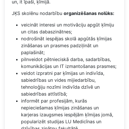
un, it īpaši, ķīmijā.
JĶS skolēnu nodarbību
organizēšanas nolūks:
veicināt interesi un motivāciju apgūt ķīmiju
un citas dabaszinātnes;
nodrošināt iespējas skolā apgūtās ķīmijas
zināšanas un prasmes padziļināt un
paplašināt;
pilnveidot pētnieciskā darba, sadarbības,
komunikācijas un IT izmantošanas prasmes;
veidot izpratni par ķīmijas un indivīda,
sabiedrības un vides mijiedarbību,
tehnoloģiju nozīmi indivīda dzīvē un
sabiedrības attīstībā;
informēt par profesijām, kurās
nepieciešamas ķīmijas zināšanas un
karjeras izaugsmes iespējām ķīmijas jomā,
popularizēt studijas LU Medicīnas un
dzīvības zinātņu fakultātē.