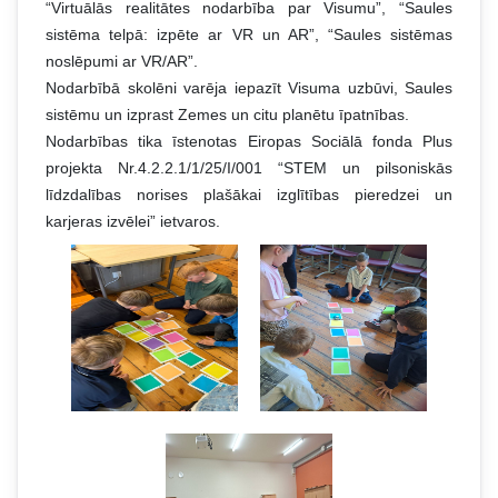
“Virtuālās realitātes nodarbība par Visumu”, “Saules
sistēma telpā: izpēte ar VR un AR”, “Saules sistēmas
noslēpumi ar VR/AR”.
Nodarbībā skolēni varēja iepazīt Visuma uzbūvi, Saules
sistēmu un izprast Zemes un citu planētu īpatnības.
Nodarbības tika īstenotas Eiropas Sociālā fonda Plus
projekta Nr.4.2.2.1/1/25/I/001 “STEM un pilsoniskās
līdzdalības norises plašākai izglītības pieredzei un
karjeras izvēlei” ietvaros.