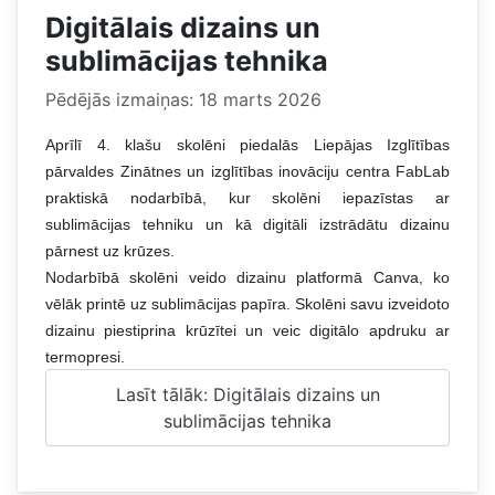
Digitālais dizains un
sublimācijas tehnika
Pēdējās izmaiņas: 18 marts 2026
Aprīlī 4. klašu skolēni piedalās Liepājas Izglītības
pārvaldes Zinātnes un izglītības inovāciju centra FabLab
praktiskā nodarbībā, kur skolēni iepazīstas ar
sublimācijas tehniku un kā digitāli izstrādātu dizainu
pārnest uz krūzes.
Nodarbībā skolēni veido dizainu platformā Canva, ko
vēlāk printē uz sublimācijas papīra. Skolēni savu izveidoto
dizainu piestiprina krūzītei un veic digitālo apdruku ar
termopresi.
Lasīt tālāk: Digitālais dizains un
sublimācijas tehnika