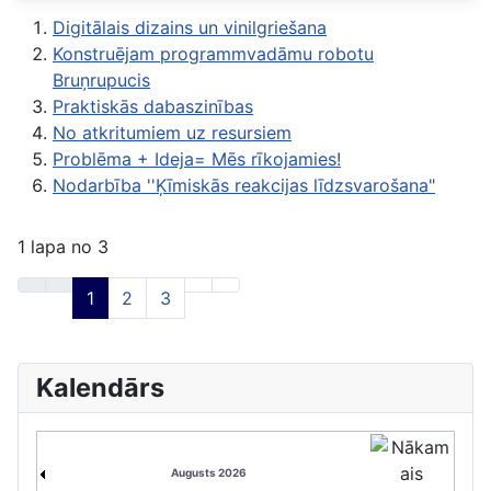
Digitālais dizains un vinilgriešana
Konstruējam programmvadāmu robotu
Bruņrupucis
Praktiskās dabaszinības
No atkritumiem uz resursiem
Problēma + Ideja= Mēs rīkojamies!
Nodarbība ''Ķīmiskās reakcijas līdzsvarošana"
1 lapa no 3
1
2
3
Kalendārs
Augusts 2026