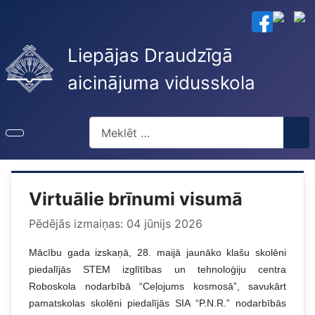
Liepājas Draudzīgā
aicinājuma vidusskola
Meklēt
Virtuālie brīnumi visumā
Pēdējās izmaiņas: 04 jūnijs 2026
Mācību gada izskaņā, 28. maijā jaunāko klašu skolēni
piedalījās STEM izglītības un tehnoloģiju centra
Roboskola nodarbībā “Ceļojums kosmosā”, savukārt
pamatskolas skolēni piedalījās SIA “P.N.R.” nodarbībās