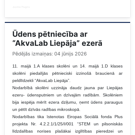
Joomla Plugins
Ūdens pētniecība ar
“AkvaLab Liepāja” ezerā
Pēdējās izmaiņas: 04 jūnijs 2026
11. maijā 1.A klases skolēni un 14. maijā 1.D klases
skolēni piedalījās pētnieciski izzinošā braucienā ar
peldlīdzekli “AkvaLab Liepāja”.
Nodarbībā skolēni uzzināja daudz jauna par Liepājas
ezeru- ūdensputniem un dzīvajām radībām. Skolēniem
bija iespēja mērīt ezera dziļumu, ņemt ūdens paraugus
un pētīt dzīvās radības mikroskopā.
Nodarbības tika īstenotas Eiropas Sociālā fonda Plus
projekta Nr. 4.2.2.1/1/25/I/001 “STEM un pilsoniskās
līdzdalības norises plašākai izglītības pieredzei un