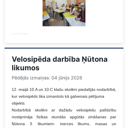
Joomla Plugins
Velosipēda darbība Ņūtona
likumos
Pēdējās izmaiņas: 04 jūnijs 2026
12. maijā 10.A un 10.C klašu skolēni piedalījās nodarbībā,
kur velosipēds tika izmantots kā galvenais pētījuma
objekts.
Nodarbībā skolēni ar dažādu velosipēdu palīdzību
nostiprināja fizikas stundās apgūtās zināšanas par
Ņūtona 3. likumiem- inerces likums, masas un