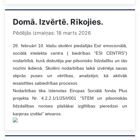
Domā. Izvērtē. Rīkojies.
Pēdējās izmaiņas: 18 marts 2026
26. februārī 10. klašu skolēni piedalījās Esi/ emocionālā,
sociālā intelekta centra ( biedrības “ESI CENTRS”)
nodarbībā, kurā diskutēja par pilsonisko līdzdalību un tās
nozīmi ikdienā. Skolēni nodarbības laikā izvērtēja savas
stiprās puses un vērtības, analizējot, kā aktīvāk
iesaistīties sabiedrības procesos.
Nodarbības tika īstenotas Eiropas Sociālā fonda Plus
projekta Nr. 4.2.2.1/1/25/I/001
“STEM un pilsoniskās
līdzdalības norises plašākai izglītības pieredzei un
karjeras izvēlei” ietvaros.