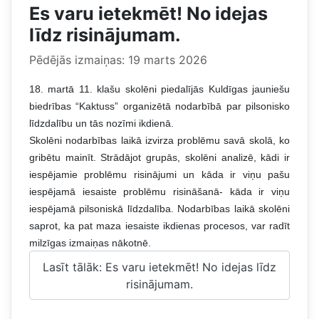
Es varu ietekmēt! No idejas
līdz risinājumam.
Pēdējās izmaiņas: 19 marts 2026
18. martā 11. klašu skolēni piedalījās Kuldīgas jauniešu
biedrības “Kaktuss” organizētā nodarbībā par pilsonisko
līdzdalību un tās nozīmi ikdienā.
Skolēni nodarbības laikā izvirza problēmu savā skolā, ko
gribētu mainīt. Strādājot grupās, skolēni analizē, kādi ir
iespējamie problēmu risinājumi un kāda ir viņu pašu
iespējamā iesaiste problēmu risināšanā- kāda ir viņu
iespējamā pilsoniskā līdzdalība. Nodarbības laikā skolēni
saprot, ka pat maza iesaiste ikdienas procesos, var radīt
milzīgas izmaiņas nākotnē.
Lasīt tālāk: Es varu ietekmēt! No idejas līdz
risinājumam.