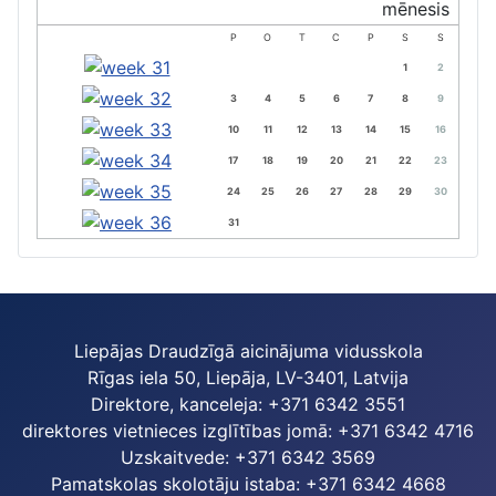
P
O
T
C
P
S
S
1
2
3
4
5
6
7
8
9
10
11
12
13
14
15
16
17
18
19
20
21
22
23
24
25
26
27
28
29
30
31
Liepājas Draudzīgā aicinājuma vidusskola
Rīgas iela 50, Liepāja, LV-3401, Latvija
Direktore, kanceleja: +371 6342 3551
direktores vietnieces izglītības jomā: +371 6342 4716
Uzskaitvede: +371 6342 3569
Pamatskolas skolotāju istaba: +371 6342 4668