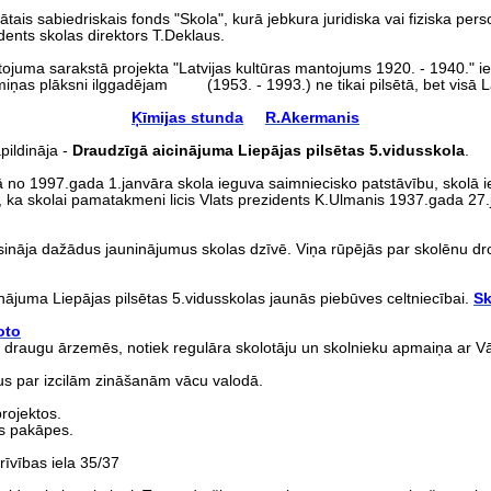
lātais sabiedriskais fonds "Skola", kurā jebkura juridiska vai fiziska 
dents skolas direktors T.Deklaus.
juma sarakstā projekta "Latvijas kultūras mantojums 1920. - 1940." ie
iņas plāksni ilggadējam (1953. - 1993.) ne tikai pilsētā, bet visā 
Ķīmijas stunda
R.Akermanis
ildināja -
Draudzīgā aicinājuma Liepājas pilsētas 5.vidusskola
.
 no 1997.gada 1.janvāra skola ieguva saimniecisko patstāvību, skolā ie
a skolai pamatakmeni licis Vlats prezidents K.Ulmanis 1937.gada 27.j
osināja dažādus jauninājumus skolas dzīvē. Viņa rūpējās par skolēnu dr
ājuma Liepājas pilsētas 5.vidusskolas jaunās piebūves celtniecībai.
Sk
oto
draugu ārzemēs, notiek regulāra skolotāju un skolnieku apmaiņa ar Vā
us par izcilām zināšanām vācu valodā.
rojektos.
as pakāpes.
vības iela 35/37