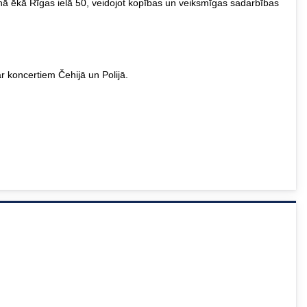
ā ēkā Rīgas ielā 50, veidojot kopības un veiksmīgas sadarbības
ar koncertiem Čehijā un Polijā.