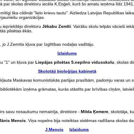
par skolas direktoru iecēla K.Eņģeli, kurš šo amatu ieņēma līdz 1941
īgi lika cildināt "lielo krievu tautu". Aizliedza Latvijas Republikas la
mjauniešu organizācijas.
u iepriekšējo direktoru
Jēkabu Zemīti
. Vairāku skolu telpās vācieši iekā
tās pilsētas ēkās.
, jo J.Zemītis kļuva par Izglītības nodaļas vadītāju.
Izlaidums
u "1" un kļuva par
Liepājas pilsētas 5.nepilno vidusskolu
, skolas d
Skolotāji bioloģijas kabinetā
pakļauta Maskavas komunistiskās partijas prasībām, padomju varas un s
 bibliotēkām izņēma grāmatas, kurās stāstīts par brīvības cīņām, latv
irs savu nosaukumu nemainīja, direktore -
Milda Ķemere
, skolotāja, 
Jānis Mencis
. Viņa nopelns bija noteiktas sistēmas radīšana skolas da
J.Mencis
Izlaidums