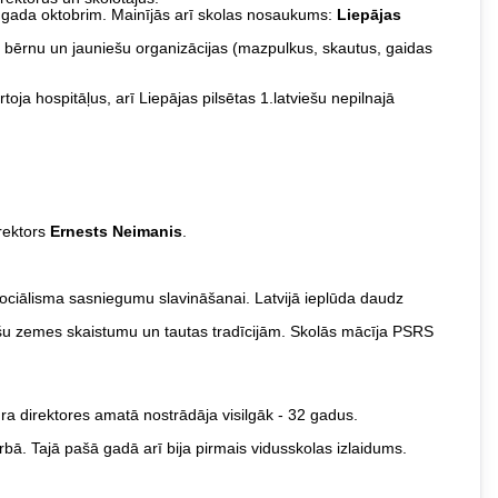
.gada oktobrim. Mainījās arī skolas nosaukums:
Liepājas
ika bērnu un jauniešu organizācijas (mazpulkus, skautus, gaidas
rtoja hospitāļus, arī Liepājas pilsētas 1.latviešu nepilnajā
irektors
Ernests Neimanis
.
ociālisma sasniegumu slavināšanai. Latvijā ieplūda daudz
iešu zemes skaistumu un tautas tradīcijām. Skolās mācīja PSRS
kura direktores amatā nostrādāja visilgāk - 32 gadus.
rbā. Tajā pašā gadā arī bija pirmais vidusskolas izlaidums.