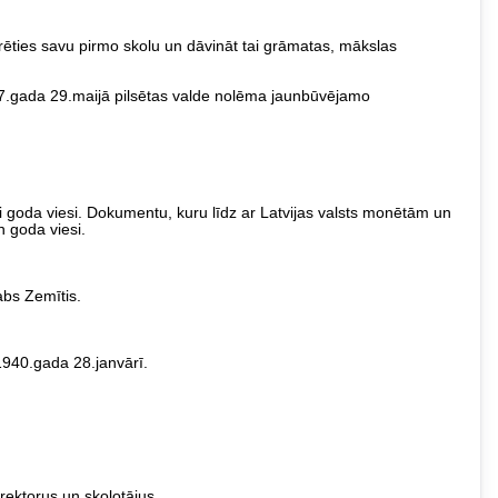
rēties savu pirmo skolu un dāvināt tai grāmatas, mākslas
37.gada 29.maijā pilsētas valde nolēma jaunbūvējamo
ti goda viesi. Dokumentu, kuru līdz ar Latvijas valsts monētām un
n goda viesi.
abs Zemītis.
 1940.gada 28.janvārī.
rektorus un skolotājus.