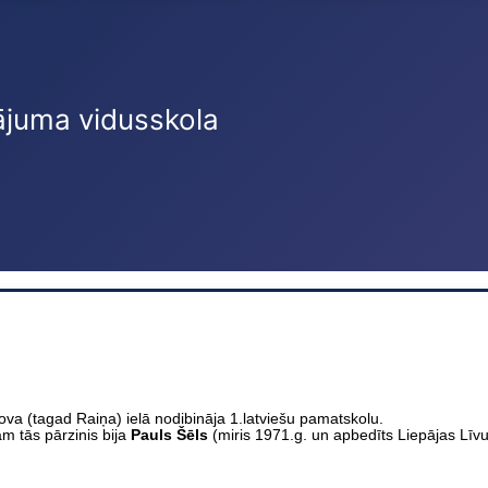
ājuma vidusskola
 (tagad Raiņa) ielā nodibināja 1.latviešu pamatskolu.
 tās pārzinis bija
Pauls Šēls
(miris 1971.g. un apbedīts Liepājas Līvu