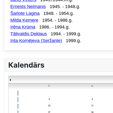
Ernests Neimanis
1945. - 1948.g.
Šarlote Ļagina
1948. - 1954.g.
Milda Ķemere
1954. - 1986.g.
Irēna Krūma
1986. - 1994.g.
Tālivaldis Deklaus
1994. - 1999.g.
Inta Korņējeva (Seržante)
1999.g.
Kalendārs
P
O
3
4
10
11
17
18