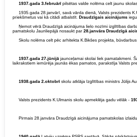
1937.gada 3.februārī
pilsētas valde nolēma celt jaunu skol
1935.gada 28.janvārī, savā vārda dienā, Valsts prezidents K.Ul
priekšmetus vai kā citādi atbalstīt.
Draudzīgais aicinājums
iegu
Ņemot vērā Draudzīgā aicinājuma lielo nozīmi izglītības darbā
pamatskolu Jaunliepājā nosaukt par
28.janvāra Draudzīgā aic
Skolu nolēma celt pēc arhitekta K.Bikšes projekta, būvdarb
1937.gada 27.jūnijā
jaunceļamai skolai liek pamatakmeni. Šaj
laikrakstiem iemūrēja jaunās ēkas pamatos, parakstīja Valsts prez
1938.gada 2.oktobrī
skolu atklāja Izglītības ministrs Jūlijs 
Valsts prezidents K.Ulmanis skolu apmeklēja gadu vēlāk -
19
Pirmais 28.janvāra Draudzīgā aicinājuma pamatskolas izlaid
1940.gadā
Latviju uzņēma PSRS sastāvā. Sākās pārkārtojumi v