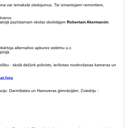
persona var iemaksāt ziedojumus. Tie izmantojami remontiem,
tvaros.
Latvijā pazīstamam skolas skolotājam
Robertam Akermanim
.
kārtoja alternatīvo apkures sistēmu u.c.
ūnijā.
ošību - skolā dežūrē policists, ierīkotas novērošanas kameras un
at.foto
ciju: Darmštates un Hanoveras ģimnāzijām, Zviedriju -