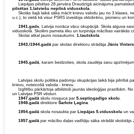
Liepājas pilsētas 28.janvāra Draudzīgā aicinājuma pamatskolā 
pilsētas 1.latviešu nepilnā vidusskola
.
Skolās šajā laikā sāka mācīt krievu valodu jau no 3.klases, nemit
u.c.), to vietā kā visur PSRS izveidoja oktobrēnu, pionieru un ko
1941.gads
, Latvija nonāca vācu okupācijā. Skola atguva sav
vidusskolā. Skolēni pameta ēku un turpināja mācības vairākās ci
Skolai atkal jauns nosaukums:
1.tautskola
.
1943./1944.gadā
par skolas direktoru strādāja
Jānis Vinters
1945.gadā
, karam beidzoties, skola zaudēja savu apzīmējum
Latvijas skolu politika padomju okupācijas laikā bija pilnībā 
krievu, noteicošā valoda - krievu.
Izglītību pārkārtoja atbilstoši jaunās ideoloģijas prasībām. No
un Latvijas PSR vēsturi.
1947.gadā
skolu nosauca par
5.septiņgadīgo skolu
.
1948.gadā
direktore
Šarlote Ļagina
.
1954.gadā
skola nosaukta par
Liepājas 5.vidusskolu
un va
1957.gadā
par mācību daļas vadītāju sāka strādāt skolotājs