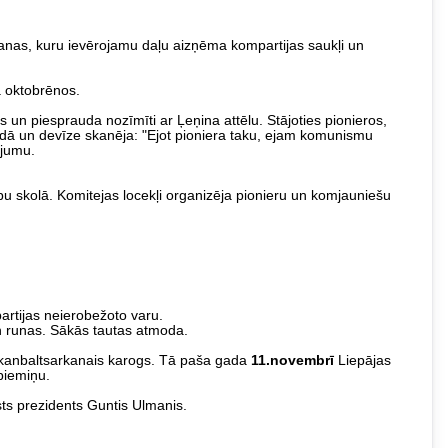
nas, kuru ievērojamu daļu aizņēma kompartijas saukļi un
 oktobrēnos.
 piesprauda nozīmīti ar Ļeņina attēlu. Stājoties pionieros,
ārdā un devīze skanēja: "Ejot pioniera taku, ejam komunismu
ojumu.
kolā. Komitejas locekļi organizēja pionieru un komjauniešu
rtijas neierobežoto varu.
un runas. Sākās tautas atmoda.
arkanbaltsarkanais karogs. Tā paša gada
11.novembrī
Liepājas
piemiņu.
sts prezidents Guntis Ulmanis.