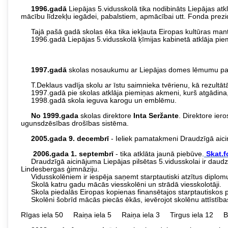
1996.gadā
Liepājas 5.vidusskolā tika nodibināts Liepājas atk
mācību līdzekļu iegādei, pabalstiem, apmācībai utt. Fonda prezi
Tajā pašā gadā skolas ēka tika iekļauta Eiropas kultūras manto
1996.gadā Liepājas 5.vidusskolā ķīmijas kabinetā atklāja piem
1997.gadā
skolas nosaukumu ar Liepājas domes lēmumu pap
T.Deklaus vadīja skolu ar īstu saimnieka tvērienu, kā rezultātā
1997.gadā pie skolas atklāja piemiņas akmeni, kurš atgādina, k
1998.gadā skola ieguva karogu un emblēmu.
No 1999.gada
skolas direktore
Inta Seržante
. Direktore ier
ugunsdzēsības drošības sistēma.
2005.gada 9. decembrī
- Ieliek pamatakmeni Draudzīgā aicin
2006.gada 1. septembrī
- tika atklāta jaunā piebūve.
Skat.f
Draudzīgā aicinājuma Liepājas pilsētas 5.vidusskolai ir daudz 
Lindesbergas ģimnāziju.
Vidusskolēniem ir iespēja saņemt starptautiski atzītus diplom
Skolā katru gadu mācās viesskolēni un strādā viesskolotāji.
Skola piedalās Eiropas kopienas finansētajos starptautiskos p
Skolēni šobrīd mācās piecās ēkās, ievērojot skolēnu attīstīb
Rīgas iela 50 Raiņa iela 5 Raiņa iela 3 Tirgus iela 12 Brī