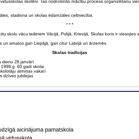
idusskolas skolēni. Tas nodrošinās mācību procesa organizēšanu vien
 zāles, stadiona un skolas ēdamzāles celtniecība.
* * *
skolu vācu teātriem Vācijā, Polijā, Krievijā. Skolas koris ir viesojies 
 un amatos gan Liepājā, gan citur Latvijā un ārzemēs.
Skolas tradīcijas
 dienu 28.janvārī
un 1998.g. 60 gadi skolai
skolotāju atmiņas vakari
n dzīves jubilejas
udzīgā aicinājuma pamatskola
nā vidusskola