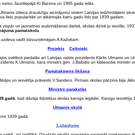
as namu Jaunliepājā Kr.Barona un 1905.gada ielās.
manis izteica draudzīgu aicinājumu visiem Latvijas iedzīvotājiem atce
va lielu popularitāti un atkārtojās katru gadu līdz pat 1939.gadam.
 vispār un jaunatnes audzināšanas darbā, skolas dzīvē jo sevišķi, 19
inājuma pamatskolu
.
us uzdeva vadīt būvuzņēmējam A.Kažokam.
Projekts
Celtnieki
os svētkos piedalās arī Latvijas valsts prezidents Kārlis Ulmanis un ci
idents K.Ulmanis, kara ministrs ģen. J.Balodis un klātesošie ministri u
Pamatakmens likšana
Auškāps un iesvētīja prāvests V.Sanders. Pirmais skolas pārzinis bija Jēk
Ministrs parakstās
39.gadā
, kad dāvāja līdzekļus skolas karoga iegādei. Karogu iesvētīja
Ulmanis skolā
ums 1939.gadā.
1.izlaidums
alstī, arī izglītībā. Daudzās skolās nomainīja nacionāli noskaņotos di