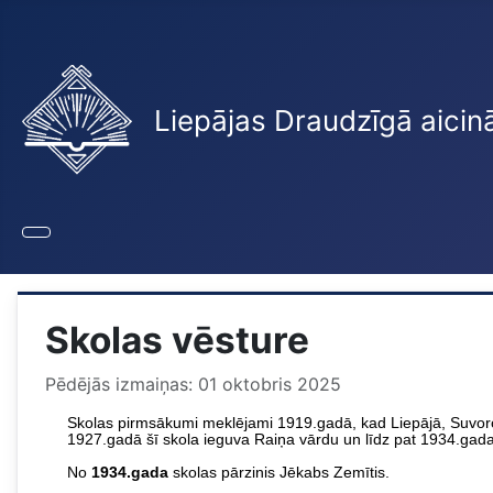
Liepājas Draudzīgā aicin
Skolas vēsture
Pēdējās izmaiņas: 01 oktobris 2025
Skolas pirmsākumi meklējami 1919.gadā, kad Liepājā, Suvorova
1927.gadā šī skola ieguva Raiņa vārdu un līdz pat 1934.gadam
No
1934.gada
skolas pārzinis Jēkabs Zemītis.