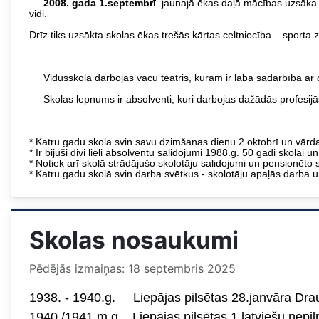
2008. gada 1.septembrī
jaunajā ēkas daļā mācības uzsāka v
vidi.
Drīz tiks uzsākta skolas ēkas trešās kārtas celtniecība – sporta
Vidusskolā darbojas vācu teātris, kuram ir laba sadarbība ar citu 
Skolas lepnums ir absolventi, kuri darbojas dažādās profesijās
* Katru gadu skola svin savu dzimšanas dienu 2.oktobrī un vārda
* Ir bijuši divi lieli absolventu salidojumi 1988.g. 50 gadi skolai 
* Notiek arī skolā strādājušo skolotāju salidojumi un pensionēto 
* Katru gadu skolā svin darba svētkus - skolotāju apaļās darba u
Skolas nosaukumi
Pēdējās izmaiņas: 18 septembris 2025
1938. - 1940.g. Liepājas pilsētas 28.janvāra Dra
1940./1941.m.g. Liepājas pilsētas 1.latviešu nepil