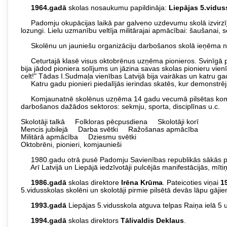
1964.gadā
skolas nosaukumu papildināja:
Liepājas 5.vidus
Padomju okupācijas laikā par galveno uzdevumu skolā izvirzīja
lozungi. Lielu uzmanību veltīja militārajai apmācībai: šaušanai, s
Skolēnu un jauniešu organizāciju darbošanos skolā ieņēma not
Ceturtajā klasē visus oktobrēnus uzņēma pionieros. Svinīgā pa
bija jādod pioniera solījums un jāzina savas skolas pionieru vi
celt!" Tādas I.Sudmaļa vienības Latvijā bija vairākas un katru g
Katru gadu pionieri piedalījās ierindas skatēs, kur demonstrēj
Komjaunatnē skolēnus uzņēma 14 gadu vecumā pilsētas komjauna
darbošanos dažādos sektoros: sekmju, sporta, disciplīnas u.c.
Skolotāji talkā Folkloras pēcpusdiena Skolotāji korī
Mencis jubilejā Darba svētki Ražošanas apmācība
Militārā apmācība Dziesmu svētki
Oktobrēni, pionieri, komjaunieši
1980.gadu otrā pusē Padomju Savienības republikās sākās patri
Arī Latvijā un Liepājā iedzīvotāji pulcējās manifestācijās, mīt
1986.gadā
skolas direktore
Irēna Krūma
. Pateicoties viņai
1
5.vidusskolas skolēni un skolotāji pirmie pilsētā devās lāpu gāj
1993.gadā
Liepājas 5.vidusskola atguva telpas Raiņa ielā 5 
1994.gadā
skolas direktors
Tālivaldis Deklaus
.