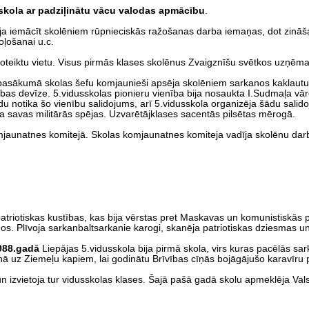
skola ar padziļinātu vācu valodas apmācību
.
 iemācīt skolēniem rūpnieciskās ražošanas darba iemaņas, dot zināša
oļošanai u.c.
eiktu vietu. Visus pirmās klases skolēnus Zvaigznīšu svētkos uzņēma
sākumā skolas šefu komjaunieši apsēja skolēniem sarkanos kaklautus un
enības devīze. 5.vidusskolas pionieru vienība bija nosaukta I.Sudmaļa v
adu notika šo vienību salidojums, arī 5.vidusskola organizēja šādu salid
a savas militārās spējas. Uzvarētājklases sacentās pilsētas mērogā.
tnes komitejā. Skolas komjaunatnes komiteja vadīja skolēnu darbu s
otiskas kustības, kas bija vērstas pret Maskavas un komunistiskās pa
iņos. Plīvoja sarkanbaltsarkanie karogi, skanēja patriotiskas dziesmas 
988.gadā
Liepājas 5.vidusskola bija pirmā skola, virs kuras pacēlās s
ienā uz Ziemeļu kapiem, lai godinātu Brīvības cīņās bojāgājušo karavīru 
un izvietoja tur vidusskolas klases. Šajā pašā gadā skolu apmeklēja Val