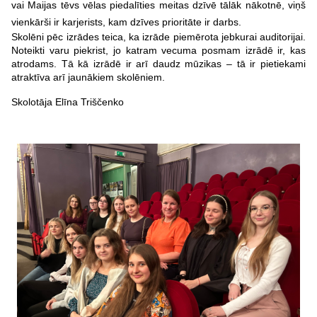
vai Maijas tēvs vēlas piedalīties meitas dzīvē tālāk nākotnē, viņš
vienkārši ir karjerists, kam dzīves prioritāte ir darbs.
Skolēni pēc izrādes teica, ka izrāde piemērota jebkurai auditorijai.
Noteikti varu piekrist, jo katram vecuma posmam izrādē ir, kas
atrodams. Tā kā izrādē ir arī daudz mūzikas – tā ir pietiekami
atraktīva arī jaunākiem skolēniem.
Skolotāja Elīna Triščenko