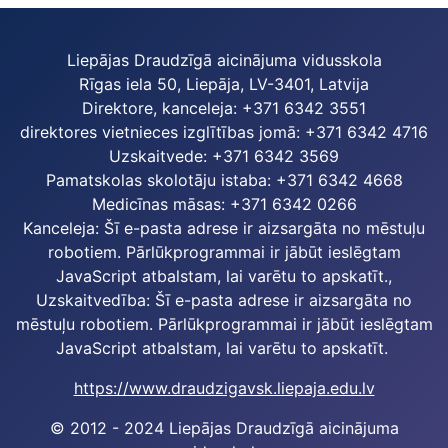
Liepājas Draudzīgā aicinājuma vidusskola
Rīgas iela 50, Liepāja, LV-3401, Latvija
Direktore, kanceleja: +371 6342 3551
direktores vietnieces izglītības jomā: +371 6342 4716
Uzskaitvede: +371 6342 3569
Pamatskolas skolotāju istaba: +371 6342 4668
Medicīnas māsas: +371 6342 0266
Kanceleja:
Šī e-pasta adrese ir aizsargāta no mēstuļu
robotiem. Pārlūkprogrammai ir jābūt ieslēgtam
JavaScript atbalstam, lai varētu to apskatīt.
,
Uzskaitvedība:
Šī e-pasta adrese ir aizsargāta no
mēstuļu robotiem. Pārlūkprogrammai ir jābūt ieslēgtam
JavaScript atbalstam, lai varētu to apskatīt.
https://www.draudzigavsk.liepaja.edu.lv
© 2012 - 2024 Liepājas Draudzīgā aicinājuma