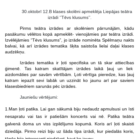
30.oktobrī 12.B klases skolēni apmeklēja Liepājas teātra
izrādi ‘’Tēvs klusums’’.
Pirms teātra izrādes ar skolēniem pārrunājām, kādu
pasākumu vēlētos kopā apmeklēt- vienojāmies par teātra izrādi.
Izvēlējāmies “Tēvs klusums”, jo izrāde nominēta Spēlmaņu nakts
balvai, kā arī izrādes tematika šķita saistoša lielai daļai klases
audzēkņu.
Izrādes tematika ir ļoti specifiska un tā skar attiecības
ģimenē. Tas katram skatītājam izrādes laikā ļauj un liek
aizdomāties par savām vērtībām. Ļoti vērtīga pieredze, kas ļauj
katram iepazīt sevi labāk un uzzināt ko jaunu arī par saviem
klasesbiedriem sarunās pēc izrādes.
Jauniešu vērtējumi:
1.Man ļoti patika. Lai gan sākumā biju nedaudz apmulsusi un īsti
nesapratu vai tas ir patiešām koncerts vai nē. Patika teātra
galvenā doma un viss izpildījums kopumā. Koris arī ļoti skaisti
dziedāja.
Pirmo reizi biju uz šāda tipa izrādi, kur
piedalās koris,
tāpēc bija interesanti piedzīvot, kaut ko jaunu.