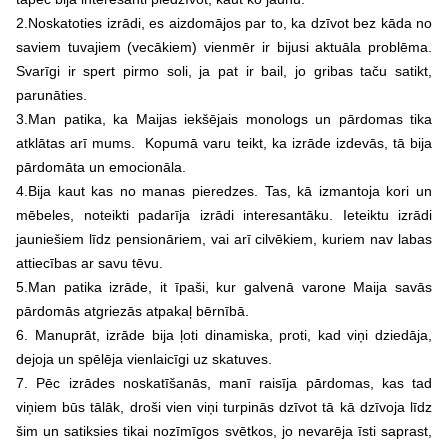
2.Noskatoties izrādi, es aizdomājos par to, ka dzīvot bez kāda no
saviem tuvajiem (vecākiem) vienmēr ir bijusi aktuāla problēma.
Svarīgi ir spert pirmo soli, ja pat ir bail, jo gribas taču satikt,
parunāties.
3.Man patika, ka Maijas iekšējais monologs un pārdomas tika
atklātas arī mums. Kopumā varu teikt, ka izrāde izdevās, tā bija
pārdomāta un emocionāla.
4.Bija kaut kas no manas pieredzes. Tas, kā izmantoja kori un
mēbeles, noteikti padarīja izrādi interesantāku. Ieteiktu izrādi
jauniešiem līdz pensionāriem, vai arī cilvēkiem, kuriem nav labas
attiecības ar savu tēvu.
5.Man patika izrāde, it īpaši, kur galvenā varone Maija savās
pārdomās atgriezās atpakaļ bērnībā.
6. Manuprāt, izrāde bija ļoti dinamiska, proti, kad viņi dziedāja,
dejoja un spēlēja vienlaicīgi uz skatuves.
7. Pēc izrādes noskatīšanās, manī raisīja pārdomas, kas tad
viņiem būs tālāk, droši vien viņi turpinās dzīvot tā kā dzīvoja līdz
šim un satiksies tikai nozīmīgos svētkos, jo nevarēja īsti saprast,