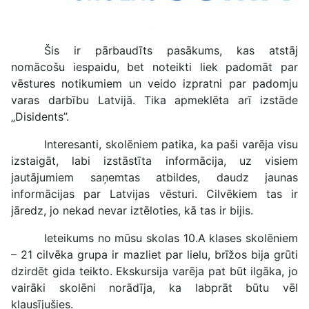
Šis ir pārbaudīts pasākums, kas atstāj
nomācošu iespaidu, bet noteikti liek padomāt par
vēstures notikumiem un veido izpratni par padomju
varas darbību Latvijā. Tika apmeklēta arī izstāde
„Disidents”.
Interesanti, skolēniem patika, ka paši varēja visu
izstaigāt, labi izstāstīta informācija, uz visiem
jautājumiem saņemtas atbildes, daudz jaunas
informācijas par Latvijas vēsturi. Cilvēkiem tas ir
jāredz, jo nekad nevar iztēloties, kā tas ir bijis.
Ieteikums no mūsu skolas 10.A klases skolēniem
– 21 cilvēka grupa ir mazliet par lielu, brīžos bija grūti
dzirdēt gida teikto. Ekskursija varēja pat būt ilgāka, jo
vairāki skolēni norādīja, ka labprāt būtu vēl
klausījušies.