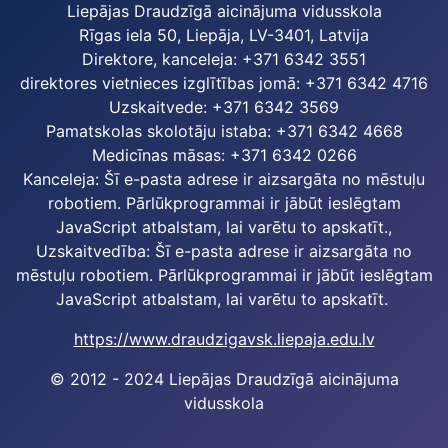
Liepājas Draudzīgā aicinājuma vidusskola
Rīgas iela 50, Liepāja, LV-3401, Latvija
Direktore, kanceleja: +371 6342 3551
direktores vietnieces izglītības jomā: +371 6342 4716
Uzskaitvede: +371 6342 3569
Pamatskolas skolotāju istaba: +371 6342 4668
Medicīnas māsas: +371 6342 0266
Kanceleja:
Šī e-pasta adrese ir aizsargāta no mēstuļu
robotiem. Pārlūkprogrammai ir jābūt ieslēgtam
JavaScript atbalstam, lai varētu to apskatīt.
,
Uzskaitvedība:
Šī e-pasta adrese ir aizsargāta no
mēstuļu robotiem. Pārlūkprogrammai ir jābūt ieslēgtam
JavaScript atbalstam, lai varētu to apskatīt.
https://www.draudzigavsk.liepaja.edu.lv
© 2012 - 2024 Liepājas Draudzīgā aicinājuma
vidusskola