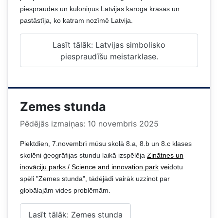
piespraudes
un kuloniņus Latvijas karoga krāsās un
pastāstīja, ko katram nozīmē Latvija.
Lasīt tālāk: Latvijas simbolisko
piespraudīšu meistarklase.
Zemes stunda
Pēdējās izmaiņas: 10 novembris 2025
Piektdien, 7.novembrī mūsu skolā 8.a, 8.b un 8.c klases
skolēni ģeogrāfijas stundu laikā izspēlēja
Zinātnes un
inovāciju parks / Science and innovation park
ve
idotu
spēli "Zemes stunda", tādējādi vairāk uzzinot par
globālajām vides problēmām.
Lasīt tālāk: Zemes stunda