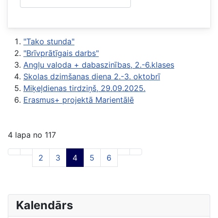
"Tako stunda"
"Brīvprātīgais darbs"
Angļu valoda + dabaszinības, 2.-6.klases
Skolas dzimšanas diena 2.-3. oktobrī
Miķeļdienas tirdziņš, 29.09.2025.
Erasmus+ projektā Marientālē
4 lapa no 117
2
3
4
5
6
Kalendārs