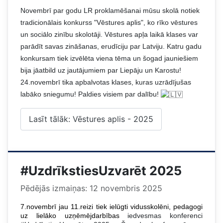
Novembrī par godu LR proklamēšanai mūsu skolā notiek
tradicionālais konkurss "Vēstures aplis", ko rīko vēstures
un sociālo zinību skolotāji. Vēstures apļa laikā klases
var
parādīt savas zināšanas, erudīciju par Latviju. Katru gadu
konkursam tiek izvēlēta viena tēma un šogad jauniešiem
bija jāatbild uz jautājumiem par Liepāju un Karostu!
24.novembrī tika apbalvotas klases, kuras uzrādījušas
labāko sniegumu! Paldies visiem par dalību!
Lasīt tālāk: Vēstures aplis - 2025
#UzdrīkstiesUzvarēt 2025
Pēdējās izmaiņas: 12 novembris 2025
7.novembrī jau 11.reizi tiek ielūgti vidusskolēni, pedagogi
uz lielāko uzņēmējdarbības
iedvesmas konferenci