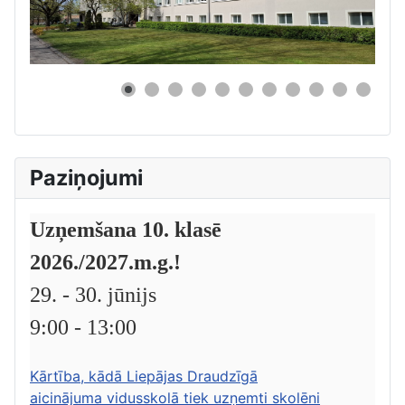
0
Paziņojumi
Uzņemšana 10. klasē
2026./2027.m.g.!
29. - 30. jūnijs
9:00 - 13:00
Kārtība, kādā Liepājas Draudzīgā
aicinājuma vidusskolā tiek uzņemti skolēni