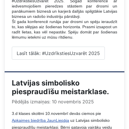
#UzdrīkstiesUzvarēt 2025. Šogad konferencē ar
iedvesmojošiem pieredzes stāstiem par drosmi un
panākumiem biznesā un karjerā dalījās spilgtākie Latvijas
biznesa un radošo industriju pārstāvji.
Šī gada konferencē runāja par drosmi un spēju ieraudzīt
to, kas slēpjas aiz šodienas horizonta. Prasmi izsapņot un
radīt lietas, kas vēl nepastāv. Spēju domāt par šodienas
lēmumu ietekmi uz mūsu rītdienu.
Lasīt tālāk: #UzdrīkstiesUzvarēt 2025
Latvijas simbolisko
piespraudīšu meistarklase.
Pēdējās izmaiņas: 10 novembris 2025
3.d klases skolēni 10.novembrī devās ciemos pie
Apkaimes biedrība JaunLiepāja
uz Latvijas simbolisko
piespraudīšu meistarklasi. Bērni gatavoja vairāku veidu