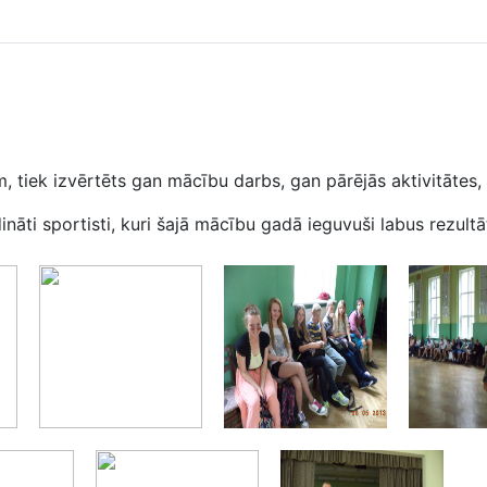
iek izvērtēts gan mācību darbs, gan pārējās aktivitātes, k
sportisti, kuri šajā mācību gadā ieguvuši labus rezultātu