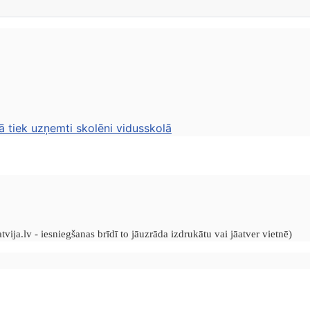
ā tiek uzņemti skolēni vidusskolā
vija.lv - iesniegšanas brīdī to jāuzrāda izdrukātu vai jāatver vietnē)