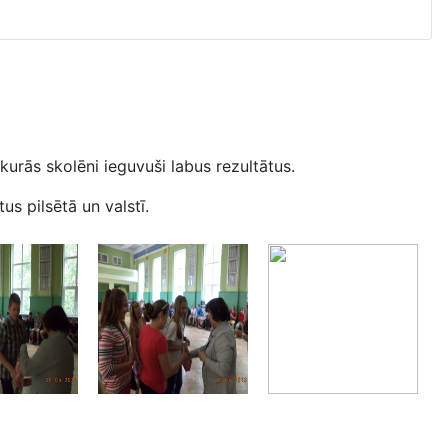
urās skolēni ieguvuši labus rezultātus.
s pilsētā un valstī.