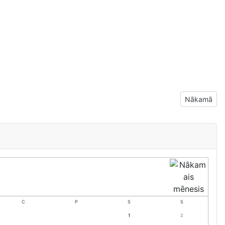
Nākamais ra
Nākamā
C
P
S
S
1
2