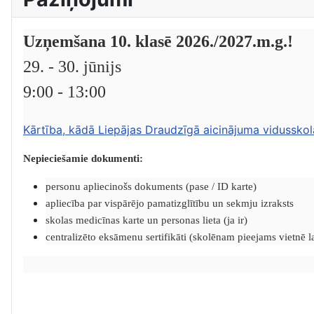
Uzņemšana 10. klasē 2026./2027.m.g.!
29. - 30. jūnijs
9:00 - 13:00
Kārtība, kādā Liepājas Draudzīgā aicinājuma vidusskol
Nepieciešamie dokumenti:
personu apliecinošs dokuments (pase / ID karte)
apliecība par vispārējo pamatizglītību un sekmju izraksts
skolas medicīnas karte un personas lieta (ja ir)
centralizēto eksāmenu sertifikāti (skolēnam pieejams vietnē lat