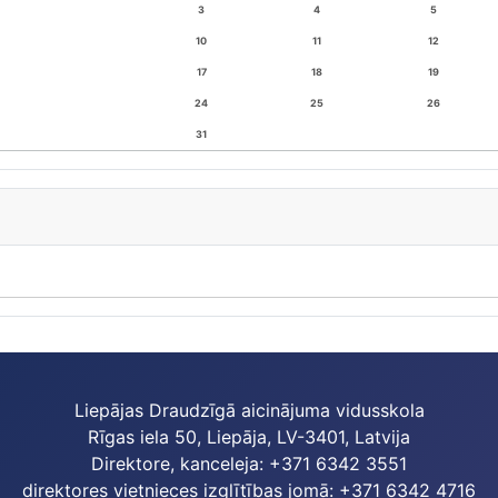
3
4
5
10
11
12
17
18
19
24
25
26
31
Liepājas Draudzīgā aicinājuma vidusskola
Rīgas iela 50, Liepāja, LV-3401, Latvija
Direktore, kanceleja: +371 6342 3551
direktores vietnieces izglītības jomā: +371 6342 4716