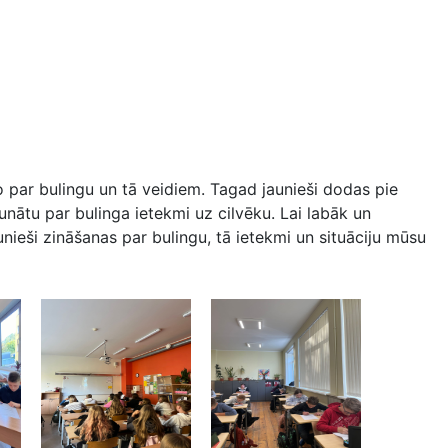
o par bulingu un tā veidiem. Tagad jaunieši dodas pie
 runātu par bulinga ietekmi uz cilvēku. Lai labāk un
nieši zināšanas par bulingu, tā ietekmi un situāciju mūsu