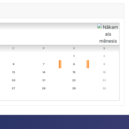
C
P
S
S
1
2
6
7
8
9
13
14
15
16
20
21
22
23
27
28
29
30