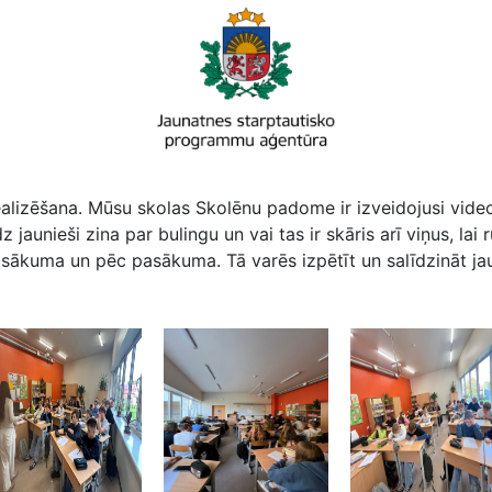
realizēšana. Mūsu skolas Skolēnu padome ir izveidojusi vide
jaunieši zina par bulingu un vai tas ir skāris arī viņus, lai
asākuma un pēc pasākuma. Tā varēs izpētīt un salīdzināt jau