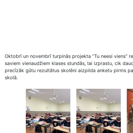
Oktobrī un novembrī turpinās projekta ‘’Tu neesi viens’’ 
saviem vienaudžiem klases stundās, lai izprastu, cik daudz 
precīzāk gūtu rezultātus skolēni aizpilda anketu pirms p
skolā.