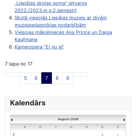
„Liepājas skolas soma’’ ietvaros
2022./2023.m.g.2.semestrī
Skolā viesojās Liepājas muzejs ar divām
muzejpedagoģijas nodarbībām
Viesojas mākslinieces Aija Prince un Daiga
Kaufmane
Kameropera ‘’Ej nu ej’’
7 lapa no 17
5
6
7
8
9
Kalendārs
Augusts 2026
P
O
T
C
P
S
S
1
2