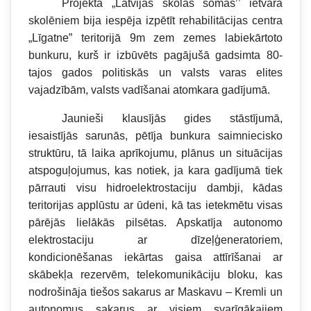
Projekta „Latvijas skolas somas’’ ietvarā
skolēniem bija iespēja izpētīt rehabilitācijas centra
„Līgatne” teritorijā 9m zem zemes labiekārtoto
bunkuru, kurš ir izbūvēts pagājušā gadsimta 80-
tajos gados politiskās un valsts varas elites
vajadzībām, valsts vadīšanai atomkara gadījumā
.
Jaunieši klausījās gides stāstījumā,
iesaistījās sarunās, pētīja bunkura saimniecisko
struktūru, tā laika aprīkojumu, plānus un situācijas
atspoguļojumus, kas notiek, ja kara gadījumā tiek
pārrauti visu hidroelektrostaciju dambji, kādas
teritorijas applūstu ar ūdeni, kā tas ietekmētu visas
pārējās lielākās pilsētas. Apskatīja autonomo
elektrostaciju ar dīzeļģeneratoriem,
kondicionēšanas iekārtas gaisa attīrīšanai ar
skābekļa rezervēm, telekomunikāciju bloku, kas
nodrošināja tiešos sakarus ar Maskavu – Kremli un
autonomus sakarus ar visiem svarīgākajiem