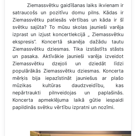
Ziemassvētku gaidīšanas laiks ikvienam ir
satraucošs un pozitīvu domu pilns. Kādas ir
Ziemassvētku patiesās vērtības un kāda ir šī
svētku sajūta? To mūsu skolas jaunieši varēja
izprast un izjust koncertlekcijā „ Ziemassvētku
ekspresis’’. Koncertā skanēja dažādu tautu
Ziemassvētku dziesmas. Tika izstāstīts stāsts
un pasaka. Aktīvākie jaunieši varēja izveidot
Ziemassvētku dzejoli un dziedāt līdzi
populārākās Ziemassvētku dziesmas. Koncerta
mērķis bija iepazīstināt jauniešus ar plašo
mūzikas kultūras daudzveidību, kas
nepārtraukti pilnveidojas un paplašinās.
Koncerta apmeklējuma laikā gūtie iespaidi
papildinās svētku vērtību izpratni un nozīmi.