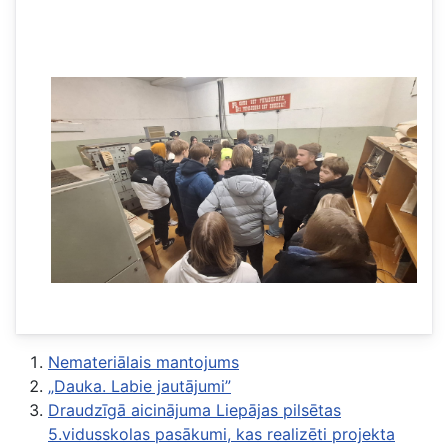
Nemateriālais mantojums
„Dauka. Labie jautājumi”
Draudzīgā aicinājuma Liepājas pilsētas
5.vidusskolas pasākumi, kas realizēti projekta