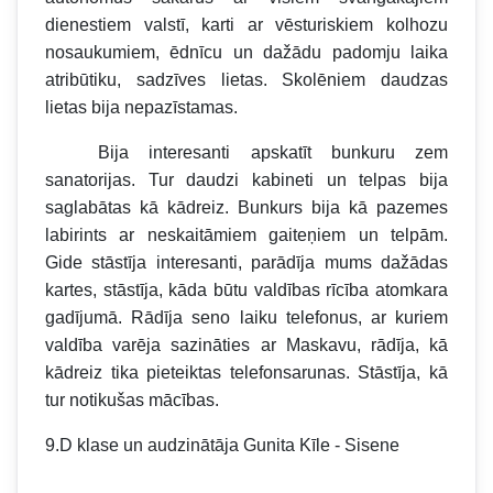
dienestiem valstī, karti ar vēsturiskiem kolhozu
nosaukumiem, ēdnīcu un dažādu padomju laika
atribūtiku, sadzīves lietas. Skolēniem daudzas
lietas bija nepazīstamas.
Bija interesanti apskatīt bunkuru zem
sanatorijas. Tur daudzi kabineti un telpas bija
saglabātas kā kādreiz. Bunkurs bija kā pazemes
labirints ar neskaitāmiem gaiteņiem un telpām.
Gide stāstīja interesanti, parādīja mums dažādas
kartes, stāstīja, kāda būtu valdības rīcība atomkara
gadījumā. Rādīja seno laiku telefonus, ar kuriem
valdība varēja sazināties ar Maskavu, rādīja, kā
kādreiz tika pieteiktas telefonsarunas. Stāstīja, kā
tur notikušas mācības.
9.D klase un audzinātāja Gunita Kīle - Sisene