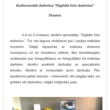
Audiovizuālā darbnīca “Digitālā foto darbnīca”
Dizains
4.A un 5.A klases skolēni apmeklēja ‘’Digitālo foto
darbnīcu’’. Tur viņi ieguva zināšanas par Latvijas mākslas
nozarēm. Daļēji iepazinās ar mākslas vēstures
mantojumu un arī mūsdienu mākslu. Bez teorētiskajām
zināšanām par fotografēšanu un fotogrāfijām kā mākslas
darbiem, skolēni praktiski darbojās ar specializēto
tehniku. Skolēni ar mirdzošām acīm darbojās. Pēc
pasākuma gūtās atziņas – interesanti, ātri pagāja laiks, es
gribētu vēl darboties, mājās mēģināšu pats.