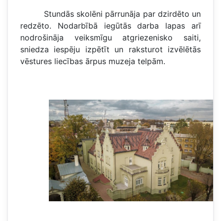
Stundās skolēni pārrunāja par dzirdēto un
redzēto. Nodarbībā iegūtās darba lapas arī
nodrošināja veiksmīgu atgriezenisko saiti,
sniedza iespēju izpētīt un raksturot izvēlētās
vēstures liecības ārpus muzeja telpām.