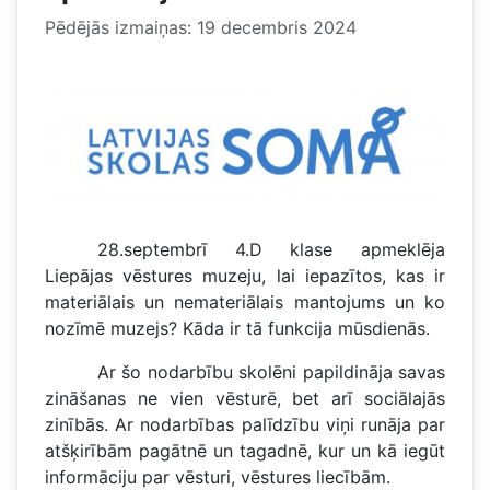
Pēdējās izmaiņas: 19 decembris 2024
28.septembrī 4.D klase apmeklēja
Liepājas vēstures muzeju, lai iepazītos, kas ir
materiālais un nemateriālais mantojums un ko
nozīmē muzejs? Kāda ir tā funkcija mūsdienās.
Ar šo nodarbību skolēni papildināja savas
zināšanas ne vien vēsturē, bet arī sociālajās
zinībās. Ar nodarbības palīdzību viņi runāja par
atšķirībām pagātnē un tagadnē, kur un kā iegūt
informāciju par vēsturi, vēstures liecībām.