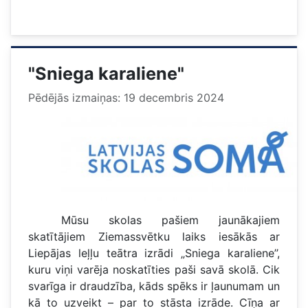
"Sniega karaliene"
Pēdējās izmaiņas: 19 decembris 2024
Mūsu skolas pašiem jaunākajiem
skatītājiem Ziemassvētku laiks iesākās ar
Liepājas leļļu teātra izrādi „Sniega karaliene’’,
kuru viņi varēja noskatīties paši savā skolā. Cik
svarīga ir draudzība, kāds spēks ir ļaunumam un
kā to uzveikt – par to stāsta izrāde. Cīņa ar