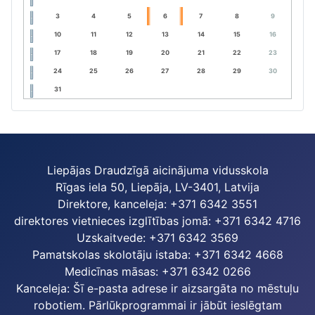
3
4
5
6
7
8
9
10
11
12
13
14
15
16
17
18
19
20
21
22
23
24
25
26
27
28
29
30
31
Liepājas Draudzīgā aicinājuma vidusskola
Rīgas iela 50, Liepāja, LV-3401, Latvija
Direktore, kanceleja: +371 6342 3551
direktores vietnieces izglītības jomā: +371 6342 4716
Uzskaitvede: +371 6342 3569
Pamatskolas skolotāju istaba: +371 6342 4668
Medicīnas māsas: +371 6342 0266
Kanceleja:
Šī e-pasta adrese ir aizsargāta no mēstuļu
robotiem. Pārlūkprogrammai ir jābūt ieslēgtam