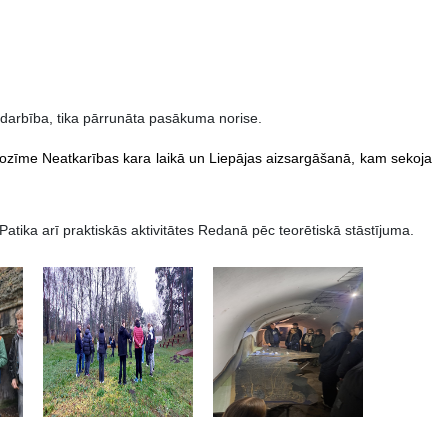
odarbība, tika pārrunāta pasākuma norise.
 nozīme Neatkarības kara laikā un Liepājas aizsargāšanā, kam sekoja
ika arī praktiskās aktivitātes Redanā pēc teorētiskā stāstījuma.