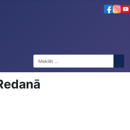
Meklēt
 Redanā