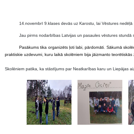
14.novembrī 9.klases devās uz Karostu, lai Vēstures nedēļā
Jau pirms nodarbības
Latvijas un pasaules vēstures stundā 
Pasākums tika organizēts ļoti labi, pārdomāti. Sākumā skolē
praktiskie uzdevumi, kuru laikā skolēniem bija jāizmanto teorētiskās
Skolēniem patika, ka stāstījums par Neatkarības karu un Liepājas a