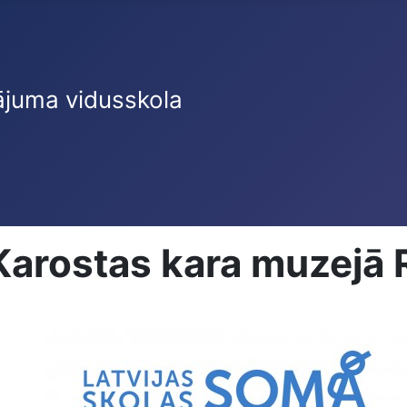
ājuma vidusskola
Karostas kara muzejā