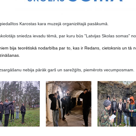
 piedalītos Karostas kara muzejā organizētajā pasākumā.
skolotājs sniedza ievadu tēmā, par kuru būs "Latvijas Skolas somas" n
niem bija teorētiskā nodarbība par to, kas ir Redans, cietoksnis un tā
 zināšanas.
izsargāšanu nebija pārāk garš un sarežģīts, piemērots vecumposmam. Pat