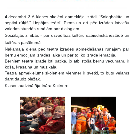
4.decembrī 3.A klases skolēni apmeklēja izrādi “Sniegbaltīte un
septiņi rūķīši” Liepājas teātrī. Pirms un arī pēc izrādes latviešu
valodas stundās runājām par dialogiem.
Sociālajās zinībās - par uzvedības kultūru sabiedriskā iestādē un
kultūras pasākumā.
Nākamajā dienā pēc teātra izrādes apmeklēšanas runājām par
bērnu emocijām izrādes laikā un par to, ko izrāde iemācīja.
Bērniem teātra izrāde ļoti patika, jo atbilstoša bērnu vecumam, ir
koša, krāsaina un muzikāla.
Teātra apmeklējums skolēniem vienmēr ir svētki, to būtu vēlams
darīt daudz biežāk.
Klases audzinātāja Ināra Knitnere