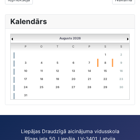
Kalendārs
Augusts 2026
P
O
T
C
P
S
S
1
2
3
4
5
6
7
8
9
10
11
12
13
14
15
16
17
18
19
20
21
22
23
24
25
26
27
28
29
30
31
Liepājas Draudzīgā aicinājuma vidusskola
Rīgas iela 50, Liepāja, LV-3401, Latvija