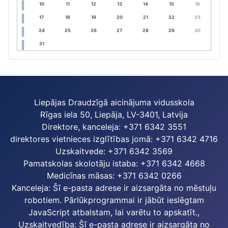
10
11
12
13
14
15
16
17
18
19
20
21
22
23
24
25
26
27
28
29
30
31
Liepājas Draudzīgā aicinājuma vidusskola
Rīgas iela 50, Liepāja, LV-3401, Latvija
Direktore, kanceleja: +371 6342 3551
direktores vietnieces izglītības jomā: +371 6342 4716
Uzskaitvede: +371 6342 3569
Pamatskolas skolotāju istaba: +371 6342 4668
Medicīnas māsas: +371 6342 0266
Kanceleja:
Šī e-pasta adrese ir aizsargāta no mēstuļu
robotiem. Pārlūkprogrammai ir jābūt ieslēgtam
JavaScript atbalstam, lai varētu to apskatīt.
,
Uzskaitvedība:
Šī e-pasta adrese ir aizsargāta no