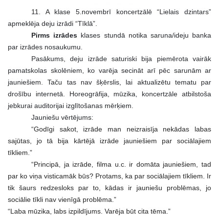
11. A klase 5.novembrī koncertzālē “Lielais dzintars”
apmeklēja deju izrādi “Tīklā”.
Pirms izrādes
klases stundā notika saruna/ideju banka
par izrādes nosaukumu.
Pasākums, deju izrāde saturiski bija piemērota vairāk
pamatskolas skolēniem, ko varēja secināt arī pēc sarunām ar
jauniešiem. Taču tas nav šķērslis, lai aktualizētu tematu par
drošību internetā. Horeogrāfija, mūzika, koncertzāle atbilstoša
jebkurai auditorijai izglītošanas mērķiem.
Jauniešu vērtējums:
“
Godīgi sakot, izrāde man neizraisīja nekādas labas
sajūtas, jo tā bija kārtējā izrāde jauniešiem par sociālajiem
tīkliem.”
“Principā, ja izrāde, filma u.c. ir domāta jauniešiem, tad
par ko viņa visticamāk būs? Protams, ka par sociālajiem tīkliem. Ir
tik šaurs redzesloks par to, kādas ir jauniešu problēmas, jo
sociālie tīkli nav vienīgā problēma.”
“Laba mūzika, labs izpildījums. Varēja būt cita tēma.”