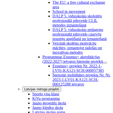
The EU: a free cultural exchange
area
School in movement
DALP 5. vidusskolas skolotāju
profesionālā pilnveide CLIL
metodes izmantošanā
DALP 5. vidusskolas pedagogu
profesionālā pilnveide caurviju
prasmju apgūšanā un izmantošanā
Veicināt skolēnu motivāciju
mācīties, izmantojot radošas un
inovatīvas metodes
Programmas Erasmus+ akreditācijas
(2022-2027) ietvaros īstenotie projekti
Erasmus+ projekts Nr. 2022-1-
LV01-KA121-SCH-000057385
Īstenotās mobilitātes projekta Nr. Nr.
2023-1-LV01-KA121-SCH-
000125288 ietvaros
Latvijas mēroga projekti
Sporto visa klase
KiVa programma
Jauno ģeogrāfu skola
Jauno ķīmiķu skola
Latvijas skolas soma