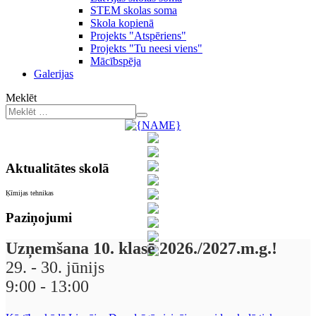
STEM skolas soma
Skola kopienā
Projekts "Atspēriens"
Projekts "Tu neesi viens"
Mācībspēja
Galerijas
Meklēt
Aktualitātes skolā
Ķīmijas tehnikas
Paziņojumi
Uzņemšana 10. klasē 2026./2027.m.g.!
29. - 30. jūnijs
9:00 - 13:00