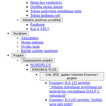
Skola bez viedierīces
Drošība skolas datorā
Teksta uzdevuma risināšanas gaita
Teksta lasīšanas soļi
Atbalsts pozitīvai uzvedībai
Pasākumi
Kas ir APU?
Vecākiem
Aktualitātes
Skolas padome
Vecāks jautā
Biežāk uzdotie jautājumi
Projekti
Starptautiskie projekti
NORDPLUS
ERASMUS PLUS
Līdz 2022. gadam īstenotie Erasmus+
projekti
Erasmus+ KA 122 projekts
“Atbalsts izdegšanas novēršanai un
motivācijas veicināšanai DALP 5.
vidusskolā"
Erasmus+ KA105 projekts "Ieslēdz
savu zaļo redzi"