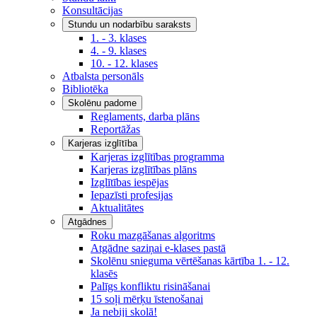
Konsultācijas
Stundu un nodarbību saraksts
1. - 3. klases
4. - 9. klases
10. - 12. klases
Atbalsta personāls
Bibliotēka
Skolēnu padome
Reglaments, darba plāns
Reportāžas
Karjeras izglītība
Karjeras izglītības programma
Karjeras izglītības plāns
Izglītības iespējas
Iepazīsti profesijas
Aktualitātes
Atgādnes
Roku mazgāšanas algoritms
Atgādne saziņai e-klases pastā
Skolēnu snieguma vērtēšanas kārtība 1. - 12.
klasēs
Palīgs konfliktu risināšanai
15 soļi mērķu īstenošanai
Ja nebiji skolā!