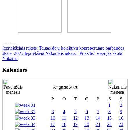
Joomla Plugins
Iepriekšējais raksts: Tautas deju kolektīvu koprepertuāra pārbaudes
skate, 2025
Iepriekšējā
Nākamais raksts: "Puksītis" viesojas skolā
Nākamā
Kalendārs
Augusts 2026
P
O
T
C
P
S
S
1
2
3
4
5
6
7
8
9
10
11
12
13
14
15
16
17
18
19
20
21
22
23