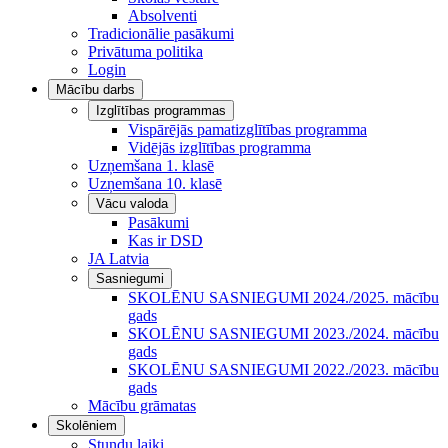
Absolventi
Tradicionālie pasākumi
Privātuma politika
Login
Mācību darbs
Izglītības programmas
Vispārējās pamatizglītības programma
Vidējās izglītības programma
Uzņemšana 1. klasē
Uzņemšana 10. klasē
Vācu valoda
Pasākumi
Kas ir DSD
JA Latvia
Sasniegumi
SKOLĒNU SASNIEGUMI 2024./2025. mācību
gads
SKOLĒNU SASNIEGUMI 2023./2024. mācību
gads
SKOLĒNU SASNIEGUMI 2022./2023. mācību
gads
Mācību grāmatas
Skolēniem
Stundu laiki