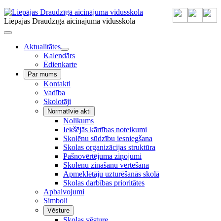
Liepājas Draudzīgā aicinājuma vidusskola
Aktualitātes
Kalendārs
Ēdienkarte
Par mums
Kontakti
Vadība
Skolotāji
Normatīvie akti
Nolikums
Iekšējās kārtības noteikumi
Skolēnu sūdzību iesniegšana
Skolas organizācijas struktūra
Pašnovērtējuma ziņojumi
Skolēnu zināšanu vērtēšana
Apmeklētāju uzturēšanās skolā
Skolas darbības prioritātes
Apbalvojumi
Simboli
Vēsture
Skolas vēsture