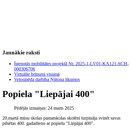
Jaunākie raksti
Īstenotās mobilitātes projektā Nr. 2025-1-LV01-KA121-SCH-
000306706
Virtuālie brīnumi visumā
Velosipēda darbība Ņūtona likumos
Popiela "Liepājai 400"
Pēdējās izmaiņas: 24 marts 2025
20.martā mūsu skolas pamatskolas skolēni turpināja svinēt savas
pilsētas 400. gadadienu ar popielu "Liepājai 400".