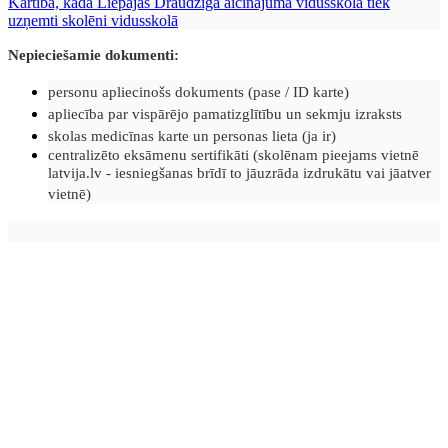
Kārtība, kādā Liepājas Draudzīgā aicinājuma vidusskolā tiek
uzņemti skolēni vidusskolā
Nepieciešamie dokumenti:
personu apliecinošs dokuments (pase / ID karte)
apliecība par vispārējo pamatizglītību un sekmju izraksts
skolas medicīnas karte un personas lieta (ja ir)
centralizēto eksāmenu sertifikāti (skolēnam pieejams vietnē
latvija.lv - iesniegšanas brīdī to jāuzrāda izdrukātu vai jāatver
vietnē)