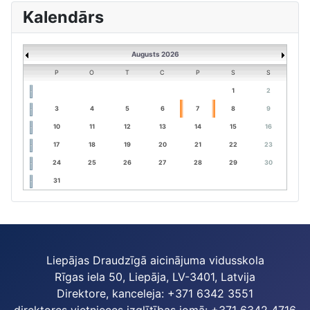
Kalendārs
Augusts 2026
P
O
T
C
P
S
S
1
2
3
4
5
6
7
8
9
10
11
12
13
14
15
16
17
18
19
20
21
22
23
24
25
26
27
28
29
30
31
Liepājas Draudzīgā aicinājuma vidusskola
Rīgas iela 50, Liepāja, LV-3401, Latvija
Direktore, kanceleja: +371 6342 3551