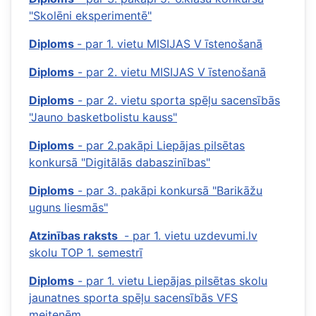
"Skolēni eksperimentē"
Diploms
- par 1. vietu MISIJAS V īstenošanā
Diploms
- par 2. vietu MISIJAS V īstenošanā
Diploms
- par 2. vietu sporta spēļu sacensībās
"Jauno basketbolistu kauss"
Diploms
- par 2.pakāpi Liepājas pilsētas
konkursā "Digitālās dabaszinības"
Diploms
- par 3. pakāpi konkursā "Barikāžu
uguns liesmās"
Atzinības raksts
- par 1. vietu uzdevumi.lv
skolu TOP 1. semestrī
Diploms
- par 1. vietu Liepājas pilsētas skolu
jaunatnes sporta spēļu sacensībās VFS
meitenēm