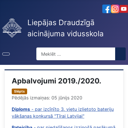
Liepājas Draudzīgā
aicinājuma vidusskola
Meklēt
Apbalvojumi 2019./2020.
Slēpts
Pēdējās izmaiņas: 05 jūnijs 2020
Diploms
- par izcīnīto 3. vietu izlietoto bateriju
vākšanas konkursā "Tīrai Latvijai"
Pateicība
- par piedalīšanos izzinošā pasākumā