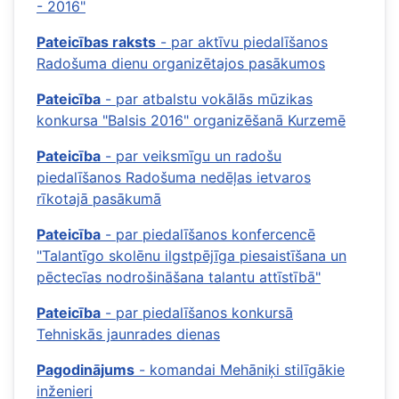
- 2016"
Pateicības raksts
- par aktīvu piedalīšanos
Radošuma dienu organizētajos pasākumos
Pateicība
- par atbalstu vokālās mūzikas
konkursa "Balsis 2016" organizēšanā Kurzemē
Pateicība
- par veiksmīgu un radošu
piedalīšanos Radošuma nedēļas ietvaros
rīkotajā pasākumā
Pateicība
- par piedalīšanos konfercencē
"Talantīgo skolēnu ilgstpējīga piesaistīšana un
pēctecīas nodrošināšana talantu attīstībā"
Pateicība
- par piedalīšanos konkursā
Tehniskās jaunrades dienas
Pagodinājums
- komandai Mehāniķi stilīgākie
inženieri