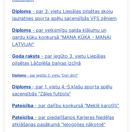
Diploms
- par 3. vietu Liepājas pilsētas skolu
jaunatnes sporta spēļu sacensībās VFS zēniem
Diploms
- par veiksmīgu galda klājumu un
gardu kūku konkursā "MANA KŪKA - MANAI
LATVIJAI"
Goda raksts
- par iegūto 3. vietu Liepājas
pilsētas Lāčplēša balvas izcīņā
Diploms
- par iegūto 3. vietu "Dari ātri!"
Diploms
- par 1. vietu 4.-5.klašu sporta spēļu
sacensībās "Zāles futbols"
Pateicība
- par dalību konkursā "Meklē karotīti"
Pateicība
- par piedalīšanos Karjeras Nedēļas
atklāšanas pasākumā "Ielogojies nākotnē"