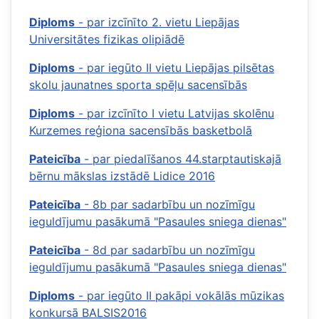
Diploms
- par izcīnīto 2. vietu Liepājas
Universitātes fizikas olipiādē
Diploms
- par iegūto II vietu Liepājas pilsētas
skolu jaunatnes sporta spēļu sacensībās
Diploms
- par izcīnīto I vietu Latvijas skolēnu
Kurzemes reģiona sacensībās basketbolā
Pateicība
- par piedalīšanos 44.starptautiskajā
bērnu mākslas izstādē Lidice 2016
Pateicība
- 8b par sadarbību un nozīmīgu
ieguldījumu pasākumā "Pasaules sniega dienas"
Pateicība
- 8d par sadarbību un nozīmīgu
ieguldījumu pasākumā "Pasaules sniega dienas"
Diploms
- par iegūto II pakāpi vokālās mūzikas
konkursā BALSIS2016