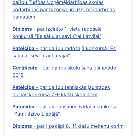
dalību
Turības
Uzņēmējdarbības skolas
nodarbībās par biznesa un uzņēmējdarbības
pamatiem
Diploms
- par izcīnīto 1. vietu radošajā
konkursā "Es sāku ar sevi tīrai Latvijai"
Pateicība
- par dalību radošajā konkursā "Es
sāku ar sevi tīrai Latvijai"
Certificate
- par dalību skolu šaha olimpiādē
2019
Pateicība
- par dalību tehniskās jaunrades
dienas konkursā 7.-9.klašu skolēniem
Pateicība
- par piedalīšanos 5.klašu konkursā
"Putni dzīvo Liepājā"
Diploms
- par I pakāpi 8.-11.klašu meiteņu korim