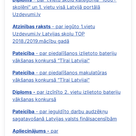
skolēni" un 1. vietu visā Latvijā portālā
Uzdevumi.lv
Atzinības raksts
- par iegūto 1.vietu
Uzdevumi.lv Latvijas skolu TOP
2018./2019.mācību gadā
Pateicība
- par piedalīšanos izlietoto bateriju
vākšanas konkursā "Tīrai Latvijai"
Pateicība
- par piedalīšanos makulatūras
vākšanas konkursā "Tīrai Latvijai"
Diploms -
par izcīnīto 2. vietu izlietoto bateriju
vākšanas konkursā
Pateicība
- par ieguldīto darbu audzēkņu
sagatavošanā Latvijas valsts finālsacensībām
Apliecinājums -
par