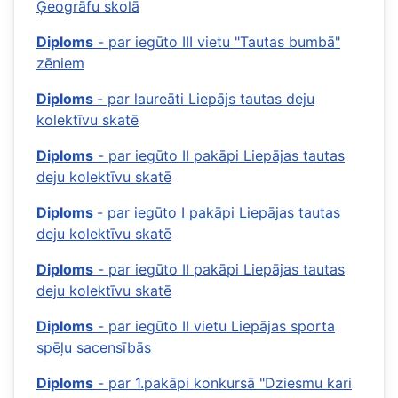
Ģeogrāfu skolā
Diploms
- par iegūto III vietu "Tautas bumbā"
zēniem
Diploms
- par laureāti Liepājs tautas deju
kolektīvu skatē
Diploms
- par iegūto II pakāpi Liepājas tautas
deju kolektīvu skatē
Diploms
- par iegūto I pakāpi Liepājas tautas
deju kolektīvu skatē
Diploms
- par iegūto II pakāpi Liepājas tautas
deju kolektīvu skatē
Diploms
- par iegūto II vietu Liepājas sporta
spēļu sacensībās
Diploms
- par 1.pakāpi konkursā "Dziesmu kari