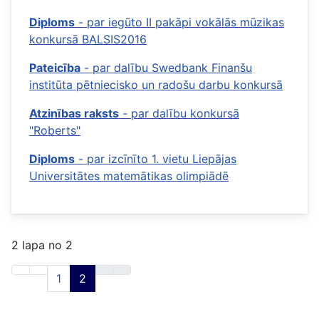
Diploms
- par iegūto II pakāpi vokālās mūzikas
konkursā BALSIS2016
Pateicība
- par dalību Swedbank Finanšu
institūta pētniecisko un radošu darbu konkursā
Atzinības raksts
- par dalību konkursā
"Roberts"
Diploms
- par izcīnīto 1. vietu Liepājas
Universitātes matemātikas olimpiādē
2 lapa no 2
1
2