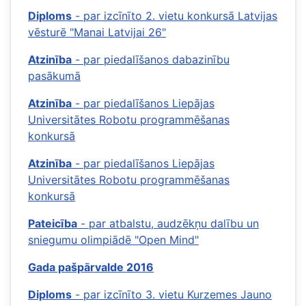
Diploms
- par izcīnīto 2. vietu konkursā Latvijas
vēsturē "Manai Latvijai 26"
Atzinība
- par piedalīšanos dabazinību
pasākumā
Atzinība
- par piedalīšanos Liepājas
Universitātes Robotu programmēšanas
konkursā
Atzinība
- par piedalīšanos Liepājas
Universitātes Robotu programmēšanas
konkursā
Pateicība
- par atbalstu, audzēkņu dalību un
sniegumu olimpiādē "Open Mind"
Gada pašpārvalde 2016
Diploms
- par izcīnīto 3. vietu Kurzemes Jauno