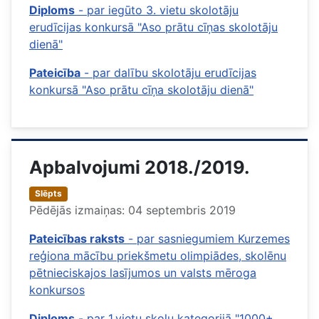
Diploms
- par iegūto 3. vietu skolotāju
erudīcijas konkursā "Aso prātu cīņas skolotāju
dienā"
Pateicība
- par dalību skolotāju erudīcijas
konkursā "Aso prātu cīņa skolotāju dienā"
Apbalvojumi 2018./2019.
Slēpts
Pēdējās izmaiņas: 04 septembris 2019
Pateicības raksts
- par sasniegumiem Kurzemes
reģiona mācību priekšmetu olimpiādes, skolēnu
pētnieciskajos lasījumos un valsts mēroga
konkursos
Diploms
- par 1.vietu skolu kategorijā "1000+