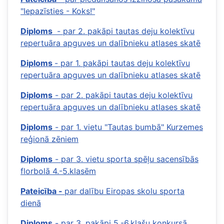
"Iepazīsties - Koks!"
Diploms
- par 2. pakāpi tautas deju kolektīvu
repertuāra apguves un dalībnieku atlases skatē
Diploms
- par 1. pakāpi tautas deju kolektīvu
repertuāra apguves un dalībnieku atlases skatē
Diploms
- par 2. pakāpi tautas deju kolektīvu
repertuāra apguves un dalībnieku atlases skatē
Diploms
- par 1. vietu "Tautas bumbā" Kurzemes
reģionā zēniem
Diploms
- par 3. vietu sporta spēļu sacensībās
florbolā 4.-5.klasēm
Pateicība -
par dalību Eiropas skolu sporta
dienā
Diploms
- par 3. pakāpi 5.-6.klašu konkursā