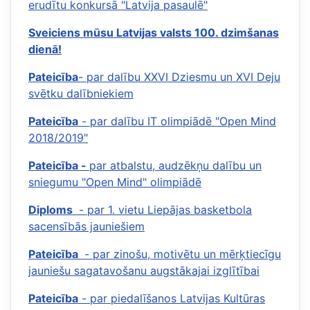
erudītu konkursā "Latvija pasaulē"
Sveiciens mūsu Latvijas valsts 100. dzimšanas
dienā!
Pateicība
- par dalību XXVI Dziesmu un XVI Deju
svētku dalībniekiem
Pateicība
- par dalību IT olimpiādē "Open Mind
2018/2019"
Pateicība -
par atbalstu, audzēkņu dalību un
sniegumu "Open Mind" olimpiādē
Diploms
- par 1. vietu Liepājas basketbola
sacensībās jauniešiem
Pateicība
- par zinošu, motivētu un mērķtiecīgu
jauniešu sagatavošanu augstākajai izglītībai
Pateicība
- par piedalīšanos Latvijas Kultūras