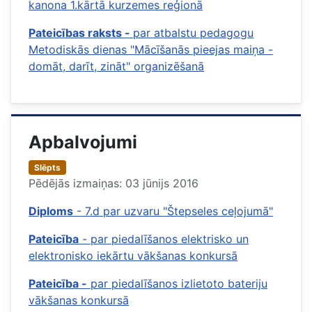
kanona 1.kārtā kurzemes reģionā
Pateicības raksts -
par atbalstu pedagogu
Metodiskās dienas "Mācīšanās pieejas maiņa -
domāt, darīt, zināt" organizēšanā
Apbalvojumi
Slēpts
Pēdējās izmaiņas: 03 jūnijs 2016
Diploms
- 7.d par uzvaru "Štepseles ceļojumā"
Pateicība
- par piedalīšanos elektrisko un
elektronisko iekārtu vākšanas konkursā
Pateicība -
par piedalīšanos izlietoto bateriju
vākšanas konkursā