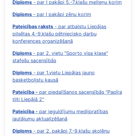
Diploms
- par I pakāpi 5.-7.klašu meiteņu korim
Diploms
- par I pakāpi zēnu korim
Pateicības raksts
- par atbalstu Liepājas
pilsētas 4.-9.klašu pētniecisko darbu
konferences organizēšanā
Diploms
- par 2. vietu "Sporto visa klase"
stafešu sacensībās
Diploms
- par 1.vietu Liepājas jauno
basketbolistu kausā
Pateicība -
par piedalīšanos sacensībās "Papīra
tilti Liepājā 2"
Pateicība -
par ieguldījumu medijpratības
jautājumu aktualizēšanā
Diploms
- par 2. pakāpi 7.-9.klašu skolēnu