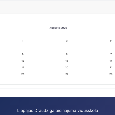
Augusts 2026
T
C
P
5
6
7
12
13
14
19
20
21
26
27
28
Liepājas Draudzīgā aicinājuma vidusskola