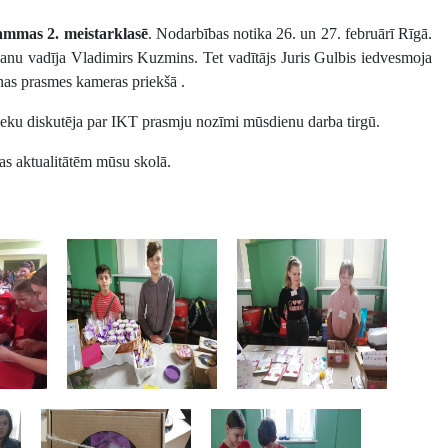
rammas 2. meistarklasē
. Nodarbības notika 26. un 27. februārī Rīgā.
nu vadīja Vladimirs Kuzmins. Tet vadītājs Juris Gulbis iedvesmoja
anas prasmes kameras priekšā .
ieku diskutēja par IKT prasmju nozīmi mūsdienu darba tirgū.
as aktualitātēm mūsu skolā.