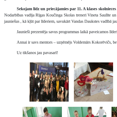
Sekojam līdz un priecājamies par 11. A klases skolniec
Nodarbības vadīja Rīgas Koučinga Skolas treneri Vineta Saulīte u
jauniešus , kā kļūt par līderiem, savukārt Vandas Daukstes vadībā ja
Jaunieši prezentēja savus programmas laikā paveicamos līder
Annai ir savs mentors – uzņēmējs Voldemārs Kokorēvičs, bet
Uz tikšanos jau pavasarī!