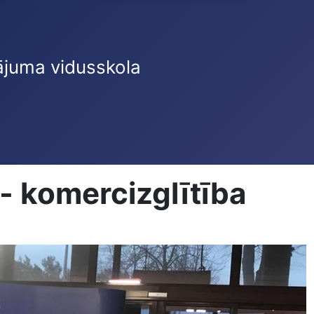
ājuma vidusskola
- komercizglītība