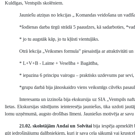
Kuldīgas, Ventspils skolēniem.
Jauniešu atziņas no lekcijas „ Komandas veidošana un vadīš
*šodienas darba tirgū strādā 5 paaudzes, kā sadarboties, *vad
* jo tu augstāk kāp, jo tu kļūsti vientuļāks.
Otrā lekcija „Veiksmes formula” piesaistīja ar atraktivitāti un 
* L+V+B - Laime + Veselība + Bagātība,
* iepazina 6 principu vairogu – praktisks uzdevums par sevi,
*grupu darbā bija jānoskaidro viens veiksmīgs cilvēks pasaul
Interesanta un izzinoša bija ekskursija uz SIA „Ventspils naf
lietas. Ekskursijas stāstījums ieinteresēja jauniešus, tika uzdoti j
lomu uzņēmumā, augsto drošības līmeni. Jauniešus motivēja ar savu 
21.02. skolotājām Andai un Solvitai
bija iespēja apmeklēt 
gūt iedrošinājumu dalībniekiem, kuri ir sava ceļa sākumā vai krustcel