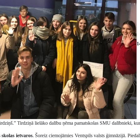
1
tirdziņš.” Tirdziņā lielāko dalību ņēma pamatskolas SMU dalībnieki, k
skolas ietvaros
. Šoreiz ciemojāmies Ventspils valsts ģimnāzijā. Piedal