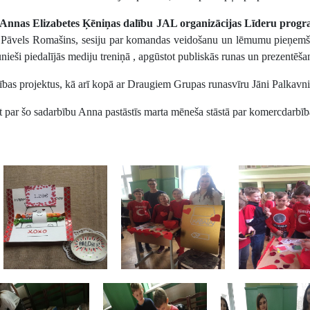
es Annas Elizabetes Ķēniņas dalību JAL organizācijas Līderu prog
n Pāvels Romašins, sesiju par komandas veidošanu un lēmumu pieņemša
unieši piedalījās mediju treniņā , apgūstot publiskās runas un prezentēš
ības projektus, kā arī kopā ar Draugiem Grupas runasvīru Jāni Palkavn
 par šo sadarbību Anna pastāstīs marta mēneša stāstā par komercdarbīb