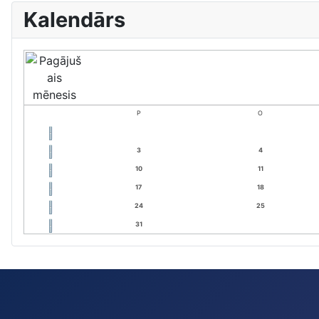
Kalendārs
P
O
3
4
10
11
17
18
24
25
31