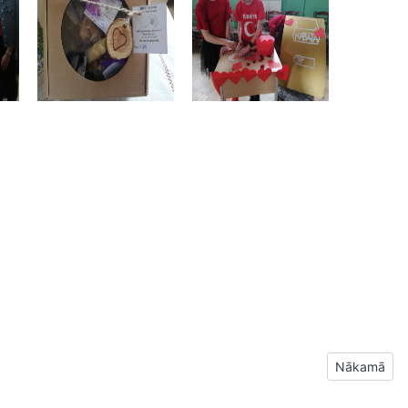
Nākamais ra
Nākamā