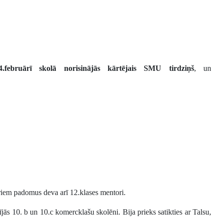
4.februārī
skolā norisinājās kārtējais SMU tirdziņš
, un
uriem padomus deva arī 12.klases mentori.
ījās 10. b un 10.c komercklašu skolēni. Bija prieks satikties ar Talsu,