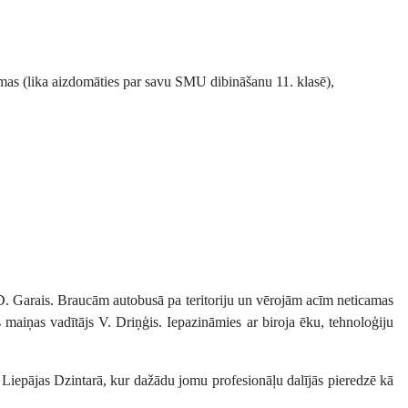
lēmas (lika aizdomāties par savu SMU dibināšanu 11. klasē),
s D. Garais. Braucām autobusā pa teritoriju un vērojām acīm neticamas
s maiņas vadītājs V. Driņģis. Iepazināmies ar biroja ēku, tehnoloģiju
 Liepājas Dzintarā, kur dažādu jomu profesionāļu dalījās pieredzē kā