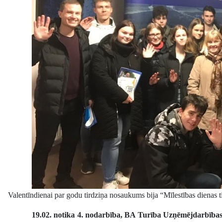
Valentīndienai par godu tirdziņa nosaukums bija “Mīlestības dienas 
19.02. notika 4. nodarbība, BA Turība Uzņēmējdarbības 