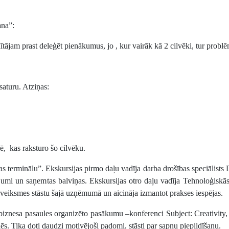
ana”:
ītājam prast deleģēt pienākumus, jo , kur vairāk kā 2 cilvēki, tur prob
saturu. Atziņas:
ē, kas raksturo šo cilvēku.
tas terminālu”. Ekskursijas pirmo daļu vadīja darba drošības speciālist
autājumi un saņemtas balviņas. Ekskursijas otro daļu vadīja Tehnoloģiskā
veiksmes stāstu šajā uzņēmumā un aicināja izmantot prakses iespējas.
biznesa pasaules organizēto pasākumu –konferenci Subject: Creativity,
ēs. Tika doti daudzi motivējoši padomi, stāsti par sapņu piepildīšanu.