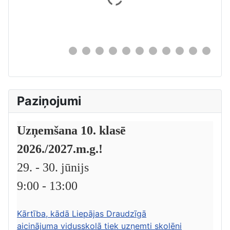
0
Paziņojumi
Uzņemšana 10. klasē
2026./2027.m.g.!
29. - 30. jūnijs
9:00 - 13:00
Kārtība, kādā Liepājas Draudzīgā
aicinājuma vidusskolā tiek uzņemti skolēni