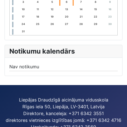
3
4
5
6
7
8
9
10
11
12
13
14
15
16
17
18
19
20
21
22
23
24
25
26
27
28
29
30
31
Notikumu kalendārs
Nav notikumu
Liepājas Draudzīgā aicinājuma vidusskola
Rīgas iela 50, Liepāja, LV-3401, Latvija
Direktore, kanceleja: +371 6342 3551
direktores vietnieces izglītības jomā: +371 6342 4716