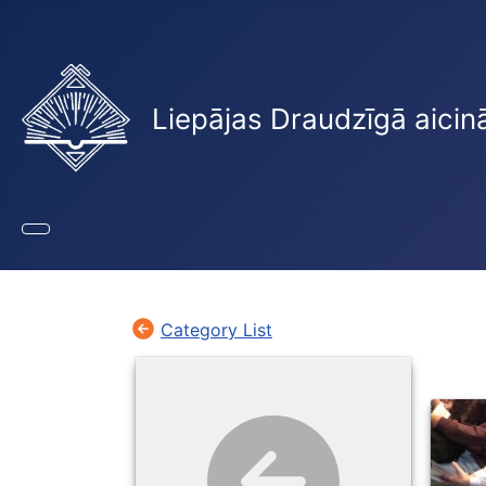
Liepājas Draudzīgā aicin
Category List