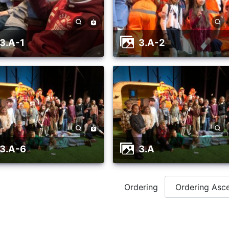
3.A-1
3.A-2
3.A-6
3.A
Ordering