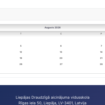
Augusts 2026
T
C
P
5
6
7
12
13
14
19
20
21
26
27
28
Liepājas Draudzīgā aicinājuma vidusskola
Rīgas iela 50, Liepāja, LV-3401, Latvija