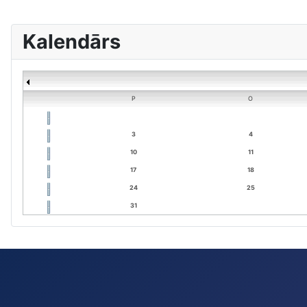
Kalendārs
P
O
3
4
10
11
17
18
24
25
31