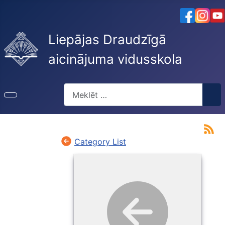
Liepājas Draudzīgā
aicinājuma vidusskola
Meklēt
Category List