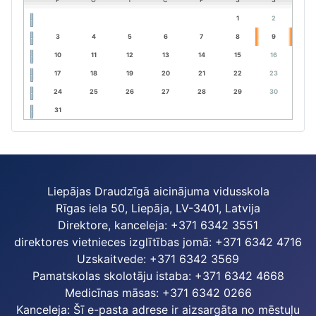
1
2
3
4
5
6
7
8
9
10
11
12
13
14
15
16
17
18
19
20
21
22
23
24
25
26
27
28
29
30
31
Liepājas Draudzīgā aicinājuma vidusskola
Rīgas iela 50, Liepāja, LV-3401, Latvija
Direktore, kanceleja: +371 6342 3551
direktores vietnieces izglītības jomā: +371 6342 4716
Uzskaitvede: +371 6342 3569
Pamatskolas skolotāju istaba: +371 6342 4668
Medicīnas māsas: +371 6342 0266
Kanceleja:
Šī e-pasta adrese ir aizsargāta no mēstuļu