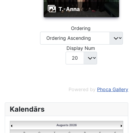
t.-Anna
Ordering
Display Num
Powered by
Phoca Gallery
Kalendārs
Augusts 2026
P
O
T
C
P
S
S