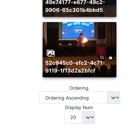
49e74177-e677-49c2-
9906-65c301b4bbd5
52c945c0-efc2-4c71-
9119-1f13d2a2bfcf
Ordering
Display Num