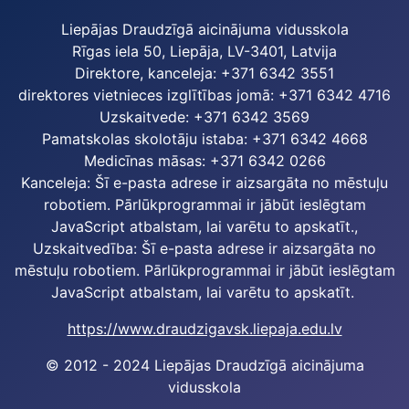
Liepājas Draudzīgā aicinājuma vidusskola
Rīgas iela 50, Liepāja, LV-3401, Latvija
Direktore, kanceleja: +371 6342 3551
direktores vietnieces izglītības jomā: +371 6342 4716
Uzskaitvede: +371 6342 3569
Pamatskolas skolotāju istaba: +371 6342 4668
Medicīnas māsas: +371 6342 0266
Kanceleja:
Šī e-pasta adrese ir aizsargāta no mēstuļu
robotiem. Pārlūkprogrammai ir jābūt ieslēgtam
JavaScript atbalstam, lai varētu to apskatīt.
,
Uzskaitvedība:
Šī e-pasta adrese ir aizsargāta no
mēstuļu robotiem. Pārlūkprogrammai ir jābūt ieslēgtam
JavaScript atbalstam, lai varētu to apskatīt.
https://www.draudzigavsk.liepaja.edu.lv
© 2012 - 2024 Liepājas Draudzīgā aicinājuma
vidusskola