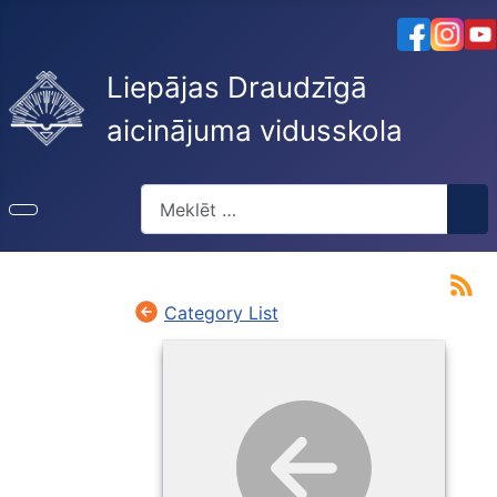
Liepājas Draudzīgā
aicinājuma vidusskola
Meklēt
Category List