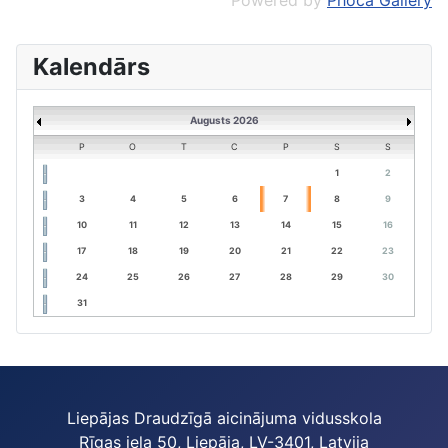
Kalendārs
Augusts 2026
P
O
T
C
P
S
S
1
2
3
4
5
6
7
8
9
10
11
12
13
14
15
16
17
18
19
20
21
22
23
24
25
26
27
28
29
30
31
Liepājas Draudzīgā aicinājuma vidusskola
Rīgas iela 50, Liepāja, LV-3401, Latvija