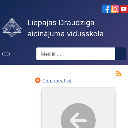
Liepājas Draudzīgā
aicinājuma vidusskola
Meklēt
Category List