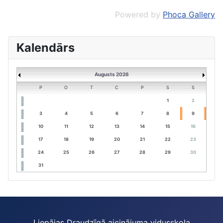
Powered by
Phoca Gallery
Kalendārs
Augusts 2026
P
O
T
C
P
S
S
1
2
3
4
5
6
7
8
9
10
11
12
13
14
15
16
17
18
19
20
21
22
23
24
25
26
27
28
29
30
31
Liepājas Draudzīgā aicinājuma vidusskola