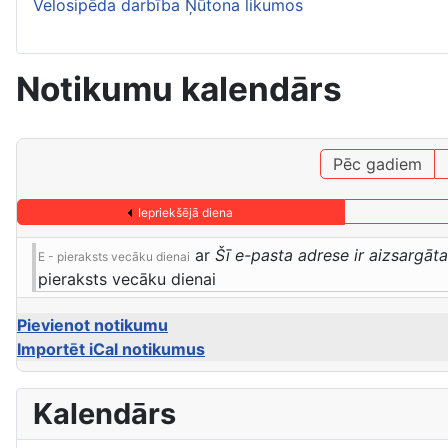
Velosipēda darbība Ņūtona likumos
Notikumu kalendārs
Pēc gadiem
Iepriekšējā diena
ar
Šī e-pasta adrese ir aizsargāt
E - pieraksts vecāku dienai
pieraksts vecāku dienai
Pievienot notikumu
Importēt iCal notikumus
Kalendārs