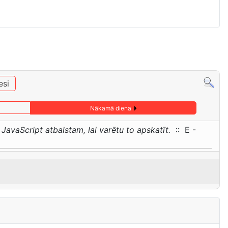
esi
Nākamā diena
JavaScript atbalstam, lai varētu to apskatīt.
:: E -