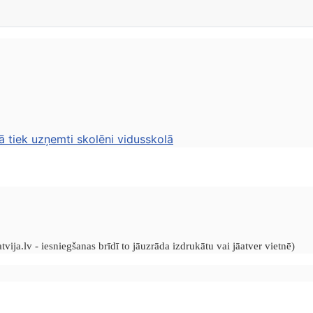
ā tiek uzņemti skolēni vidusskolā
vija.lv - iesniegšanas brīdī to jāuzrāda izdrukātu vai jāatver vietnē)