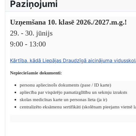
Paziņojumi
Uzņemšana 10. klasē 2026./2027.m.g.!
29. - 30. jūnijs
9:00 - 13:00
Kārtība, kādā Liepājas Draudzīgā aicinājuma vidusskol
Nepieciešamie dokumenti:
personu apliecinošs dokuments (pase / ID karte)
apliecība par vispārējo pamatizglītību un sekmju izraksts
skolas medicīnas karte un personas lieta (ja ir)
centralizēto eksāmenu sertifikāti (skolēnam pieejams vietnē lat