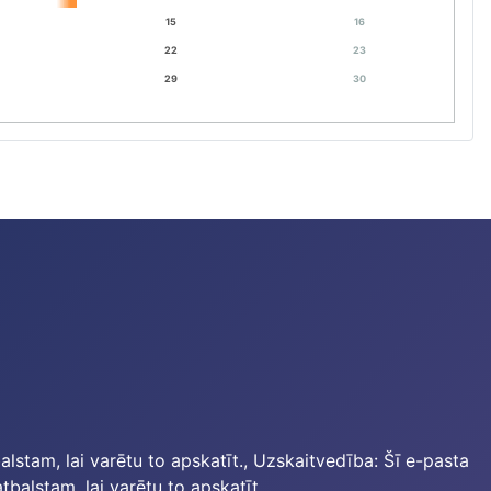
15
16
22
23
29
30
lstam, lai varētu to apskatīt.
, Uzskaitvedība:
Šī e-pasta
balstam, lai varētu to apskatīt.