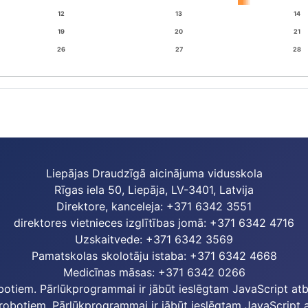
12
13
14
19
20
21
26
27
28
Liepājas Draudzīgā aicinājuma vidusskola
Rīgas iela 50, Liepāja, LV-3401, Latvija
Direktore, kanceleja: +371 6342 3551
direktores vietnieces izglītības jomā: +371 6342 4716
Uzskaitvede: +371 6342 3569
Pamatskolas skolotāju istaba: +371 6342 4668
Medicīnas māsas: +371 6342 0266
botiem. Pārlūkprogrammai ir jābūt ieslēgtam JavaScript atba
robotiem. Pārlūkprogrammai ir jābūt ieslēgtam JavaScript at