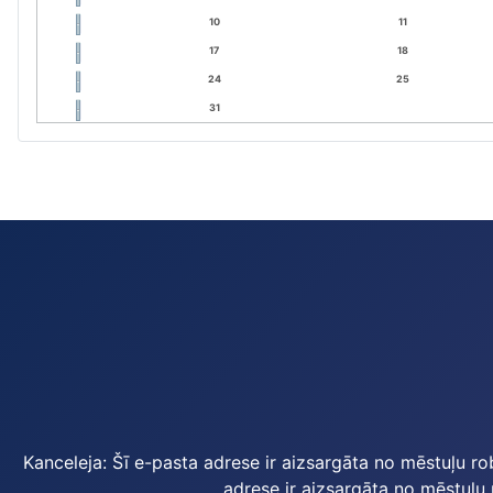
10
11
17
18
24
25
31
Kanceleja:
Šī e-pasta adrese ir aizsargāta no mēstuļu ro
adrese ir aizsargāta no mēstuļu 