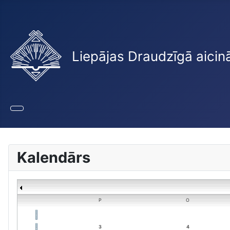
Liepājas Draudzīgā aicin
Kalendārs
P
O
3
4