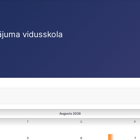
ājuma vidusskola
Augusts 2026
T
C
P
5
6
7