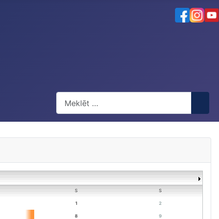
Meklēt
S
S
1
2
8
9