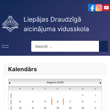
Liepājas Draudzīgā
aicinājuma vidusskola
Meklēt
Kalendārs
Augusts 2026
P
O
T
C
P
S
S
1
2
3
4
5
6
7
8
9
10
11
12
13
14
15
16