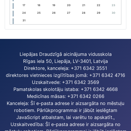
17
18
19
20
21
22
23
24
25
26
27
28
29
30
31
Liepājas Draudzīgā aicinājuma vidusskola
Rīgas iela 50, Liepāja, LV-3401, Latvija
Direktore, kanceleja: +371 6342 3551
direktores vietnieces izglītības jomā: +371 6342 4716
Uzskaitvede: +371 6342 3569
Pamatskolas skolotāju istaba: +371 6342 4668
Medicīnas māsas: +371 6342 0266
Kanceleja:
Šī e-pasta adrese ir aizsargāta no mēstuļu
robotiem. Pārlūkprogrammai ir jābūt ieslēgtam
JavaScript atbalstam, lai varētu to apskatīt.
,
Uzskaitvedība:
Šī e-pasta adrese ir aizsargāta no