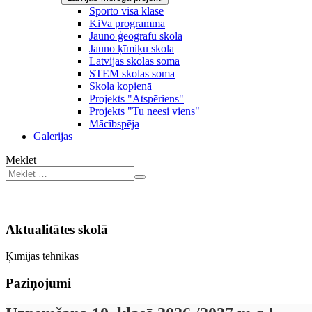
Sporto visa klase
KiVa programma
Jauno ģeogrāfu skola
Jauno ķīmiķu skola
Latvijas skolas soma
STEM skolas soma
Skola kopienā
Projekts "Atspēriens"
Projekts "Tu neesi viens"
Mācībspēja
Galerijas
Meklēt
Aktualitātes skolā
Ķīmijas tehnikas
Paziņojumi