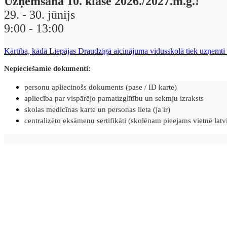
Uzņemšana 10. klasē 2026./2027.m.g.!
29. - 30. jūnijs
9:00 - 13:00
Kārtība, kādā Liepājas Draudzīgā aicinājuma vidusskolā tiek uzņemti 
Nepieciešamie dokumenti:
personu apliecinošs dokuments (pase / ID karte)
apliecība par vispārējo pamatizglītību un sekmju izraksts
skolas medicīnas karte un personas lieta (ja ir)
centralizēto eksāmenu sertifikāti (skolēnam pieejams vietnē latvij