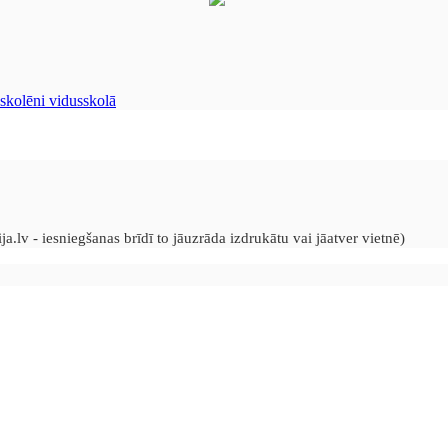
skolēni vidusskolā
a.lv - iesniegšanas brīdī to jāuzrāda izdrukātu vai jāatver vietnē)