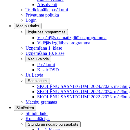
Absolventi
Tradicionālie pasākumi
Privātuma politika
Login
Mācību darbs
Izglītības programmas
Vispārējās pamatizglītības programma
Vidējās izglītības programma
Uzņemšana 1. klasē
Uzņemšana 10. klasē
Vācu valoda
Pasākumi
Kas ir DSD
JA Latvia
Sasniegumi
SKOLĒNU SASNIEGUMI 2024./2025. mācību g
SKOLĒNU SASNIEGUMI 2023./2024. mācību g
SKOLĒNU SASNIEGUMI 2022./2023. mācību g
Mācību grāmatas
Skolēniem
Stundu laiki
Konsultācijas
Stundu un nodarbību saraksts
1. - 3. klases