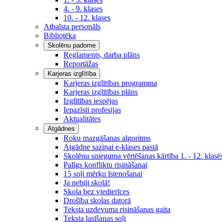
4. - 9. klases
10. - 12. klases
Atbalsta personāls
Bibliotēka
Skolēnu padome
Reglaments, darba plāns
Reportāžas
Karjeras izglītība
Karjeras izglītības programma
Karjeras izglītības plāns
Izglītības iespējas
Iepazīsti profesijas
Aktualitātes
Atgādnes
Roku mazgāšanas algoritms
Atgādne saziņai e-klases pastā
Skolēnu snieguma vērtēšanas kārtība 1. - 12. klasē
Palīgs konfliktu risināšanai
15 soļi mērķu īstenošanai
Ja nebiji skolā!
Skola bez viedierīces
Drošība skolas datorā
Teksta uzdevuma risināšanas gaita
Teksta lasīšanas soļi