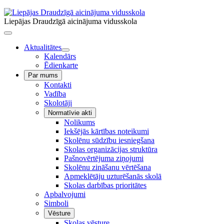
Liepājas Draudzīgā aicinājuma vidusskola
Aktualitātes
Kalendārs
Ēdienkarte
Par mums
Kontakti
Vadība
Skolotāji
Normatīvie akti
Nolikums
Iekšējās kārtības noteikumi
Skolēnu sūdzību iesniegšana
Skolas organizācijas struktūra
Pašnovērtējuma ziņojumi
Skolēnu zināšanu vērtēšana
Apmeklētāju uzturēšanās skolā
Skolas darbības prioritātes
Apbalvojumi
Simboli
Vēsture
Skolas vēsture