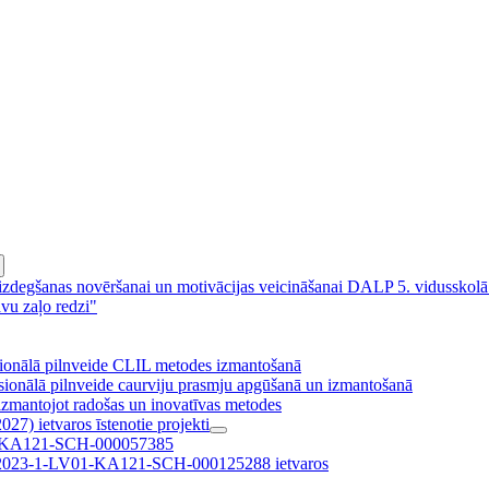
izdegšanas novēršanai un motivācijas veicināšanai DALP 5. vidusskolā
vu zaļo redzi"
sionālā pilnveide CLIL metodes izmantošanā
ionālā pilnveide caurviju prasmju apgūšanā un izmantošanā
 izmantojot radošas un inovatīvas metodes
7) ietvaros īstenotie projekti
01-KA121-SCH-000057385
Nr. 2023-1-LV01-KA121-SCH-000125288 ietvaros