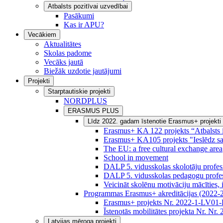
Atbalsts pozitīvai uzvedībai
Pasākumi
Kas ir APU?
Vecākiem
Aktualitātes
Skolas padome
Vecāks jautā
Biežāk uzdotie jautājumi
Projekti
Starptautiskie projekti
NORDPLUS
ERASMUS PLUS
Līdz 2022. gadam īstenotie Erasmus+ projekti
Erasmus+ KA 122 projekts “Atbalsts 
Erasmus+ KA105 projekts "Ieslēdz sa
The EU: a free cultural exchange area
School in movement
DALP 5. vidusskolas skolotāju profe
DALP 5. vidusskolas pedagogu profes
Veicināt skolēnu motivāciju mācīties,
Programmas Erasmus+ akreditācijas (2022-202
Erasmus+ projekts Nr. 2022-1-LV
Īstenotās mobilitātes projekta Nr. 
Latvijas mēroga projekti