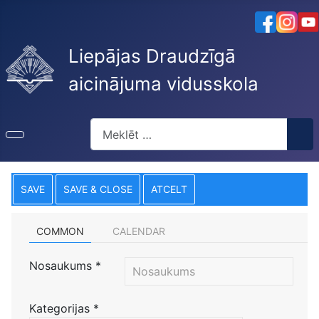
Liepājas Draudzīgā
aicinājuma vidusskola
Meklēt
SAVE
SAVE & CLOSE
ATCELT
COMMON
CALENDAR
Nosaukums
*
Kategorijas
*