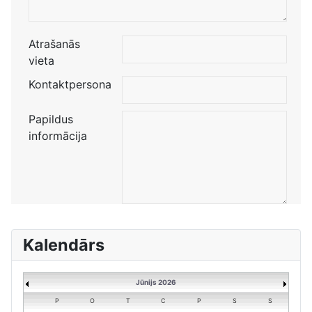
Atrašanās
vieta
Kontaktpersona
Papildus
informācija
Kalendārs
Jūnijs 2026
P
O
T
C
P
S
S