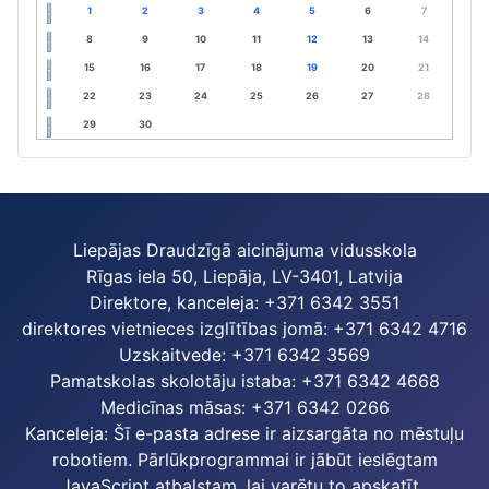
1
2
3
4
5
6
7
8
9
10
11
12
13
14
15
16
17
18
19
20
21
22
23
24
25
26
27
28
29
30
Liepājas Draudzīgā aicinājuma vidusskola
Rīgas iela 50, Liepāja, LV-3401, Latvija
Direktore, kanceleja: +371 6342 3551
direktores vietnieces izglītības jomā: +371 6342 4716
Uzskaitvede: +371 6342 3569
Pamatskolas skolotāju istaba: +371 6342 4668
Medicīnas māsas: +371 6342 0266
Kanceleja:
Šī e-pasta adrese ir aizsargāta no mēstuļu
robotiem. Pārlūkprogrammai ir jābūt ieslēgtam
JavaScript atbalstam, lai varētu to apskatīt.
,