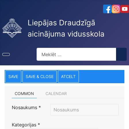
Liepājas Draudzīgā
aicinājuma vidusskola
Meklēt
SAVE
SAVE & CLOSE
ATCELT
COMMON
CALENDAR
Nosaukums
*
Kategorijas
*