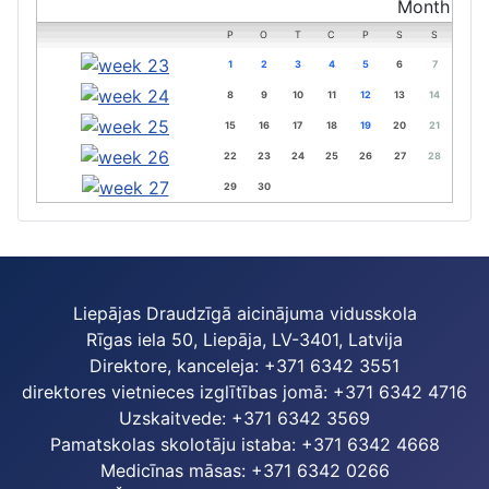
P
O
T
C
P
S
S
1
2
3
4
5
6
7
8
9
10
11
12
13
14
15
16
17
18
19
20
21
22
23
24
25
26
27
28
29
30
Liepājas Draudzīgā aicinājuma vidusskola
Rīgas iela 50, Liepāja, LV-3401, Latvija
Direktore, kanceleja: +371 6342 3551
direktores vietnieces izglītības jomā: +371 6342 4716
Uzskaitvede: +371 6342 3569
Pamatskolas skolotāju istaba: +371 6342 4668
Medicīnas māsas: +371 6342 0266