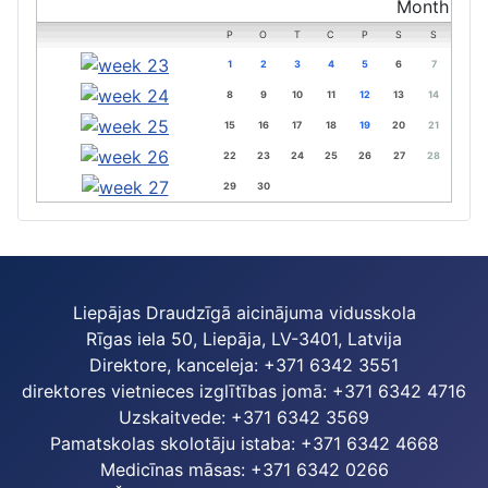
P
O
T
C
P
S
S
1
2
3
4
5
6
7
8
9
10
11
12
13
14
15
16
17
18
19
20
21
22
23
24
25
26
27
28
29
30
Liepājas Draudzīgā aicinājuma vidusskola
Rīgas iela 50, Liepāja, LV-3401, Latvija
Direktore, kanceleja: +371 6342 3551
direktores vietnieces izglītības jomā: +371 6342 4716
Uzskaitvede: +371 6342 3569
Pamatskolas skolotāju istaba: +371 6342 4668
Medicīnas māsas: +371 6342 0266