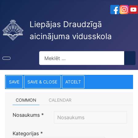
Liepājas Draudzīgā
aicinājuma vidusskola
Meklēt
SAVE
SAVE & CLOSE
ATCELT
COMMON
CALENDAR
Nosaukums
*
Kategorijas
*