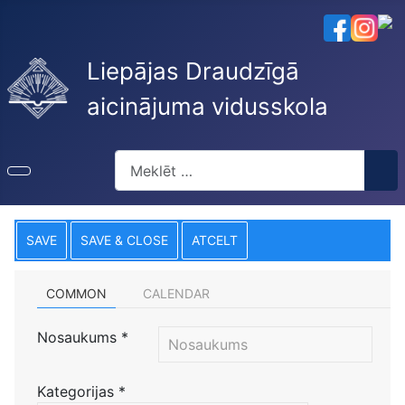
Liepājas Draudzīgā
aicinājuma vidusskola
Meklēt
SAVE
SAVE & CLOSE
ATCELT
COMMON
CALENDAR
Nosaukums
*
Kategorijas
*