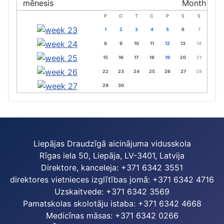
P
O
T
C
P
S
S
1
2
3
4
5
6
7
8
9
10
11
12
13
14
15
16
17
18
19
20
21
22
23
24
25
26
27
28
29
30
Liepājas Draudzīgā aicinājuma vidusskola
Rīgas iela 50, Liepāja, LV-3401, Latvija
Direktore, kanceleja: +371 6342 3551
direktores vietnieces izglītības jomā: +371 6342 4716
Uzskaitvede: +371 6342 3569
Pamatskolas skolotāju istaba: +371 6342 4668
Medicīnas māsas: +371 6342 0266