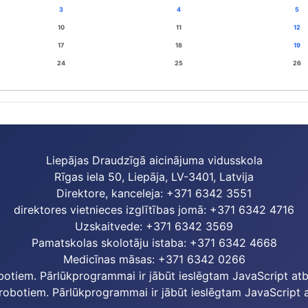
3
4
5
10
11
12
17
18
19
24
25
26
Liepājas Draudzīgā aicinājuma vidusskola
Rīgas iela 50, Liepāja, LV-3401, Latvija
Direktore, kanceleja: +371 6342 3551
direktores vietnieces izglītības jomā: +371 6342 4716
Uzskaitvede: +371 6342 3569
Pamatskolas skolotāju istaba: +371 6342 4668
Medicīnas māsas: +371 6342 0266
botiem. Pārlūkprogrammai ir jābūt ieslēgtam JavaScript atba
robotiem. Pārlūkprogrammai ir jābūt ieslēgtam JavaScript at