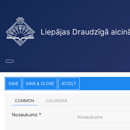
Liepājas Draudzīgā aicin
SAVE
SAVE & CLOSE
ATCELT
COMMON
CALENDAR
Nosaukums
*