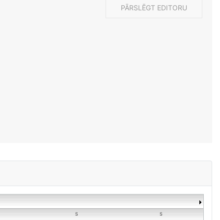
PĀRSLĒGT EDITORU
S
S