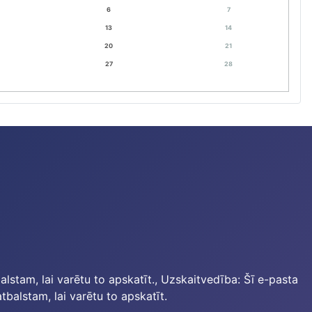
6
7
13
14
20
21
27
28
lstam, lai varētu to apskatīt.
, Uzskaitvedība:
Šī e-pasta
balstam, lai varētu to apskatīt.