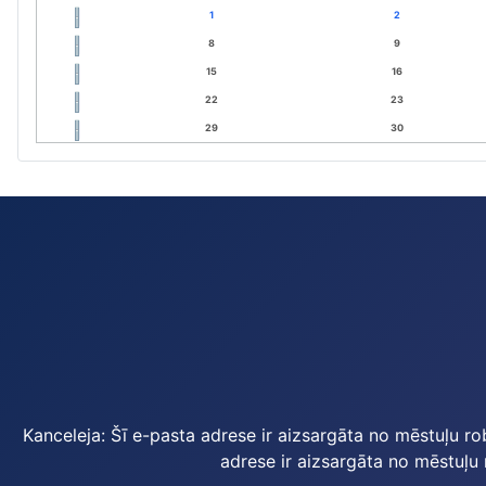
1
2
8
9
15
16
22
23
29
30
Kanceleja:
Šī e-pasta adrese ir aizsargāta no mēstuļu ro
adrese ir aizsargāta no mēstuļu 