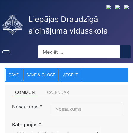
Liepājas Draudzīgā
aicinājuma vidusskola
Meklēt
SAVE
SAVE & CLOSE
ATCELT
COMMON
CALENDAR
Nosaukums
*
Kategorijas
*
Atlasiet kategoriju, lai filtrētu sarakstu